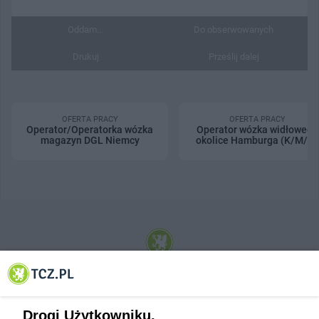
Oddam...
Do obserwowanych
Drukuj
Prześlij dalej
OFERTA PRACY
OFERTA PRACY
Operator/Operatorka wózka
Operator wózka widłowego
magazyn DGL Niemcy
okolice Hamburga (K/M/N)
© 2001-2026 Tczew - TCZ.PL Sp. z o.o. Internetowy Serwis Informacyjny Miasta
Tczewa
Drogi Użytkowniku,