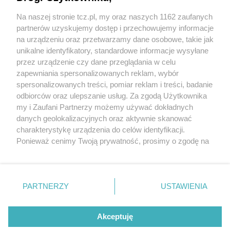
Na naszej stronie tcz.pl, my oraz naszych 1162 zaufanych
partnerów uzyskujemy dostęp i przechowujemy informacje
na urządzeniu oraz przetwarzamy dane osobowe, takie jak
unikalne identyfikatory, standardowe informacje wysyłane
przez urządzenie czy dane przeglądania w celu
zapewniania spersonalizowanych reklam, wybór
O FIRMIE
POLITYKA PRYWATNOŚCI
HOSTING
spersonalizowanych treści, pomiar reklam i treści, badanie
REKLAMA
WSPÓŁPRACA
RSS
FACEBOOK
KONTAKT
odbiorców oraz ulepszanie usług. Za zgodą Użytkownika
my i Zaufani Partnerzy możemy używać dokładnych
Nasze serwisy
danych geolokalizacyjnych oraz aktywnie skanować
charakterystykę urządzenia do celów identyfikacji.
Aktualności
Muzyka i kultura
Ponieważ cenimy Twoją prywatność, prosimy o zgodę na
Tcz24
Archiwum wydarzeń
korzystanie z tych technologii poprzez kliknięcie
Kronika Policyjna
Telewizja Internetowa
„Akceptuję”. Zgoda jest dobrowolna i zawsze możesz ją
Kalendarz imprez
Sport
zmienić/wycofać klikając przycisk ustawień prywatności
Salony urody i masażu
Żłobki i przedszkola
PARTNERZY
USTAWIENIA
Historia miasta
Zdjęcia miasta
znajdujący się w lewym dolnym rogu strony
. Niektóre
Władze miasta
Zabytki
rodzaje przetwarzania danych nie wymagają zgody
użytkownika, ale masz prawo sprzeciwić się takiemu
Akceptuję
przetwarzaniu. Preferencje będą miały zastosowania tylko