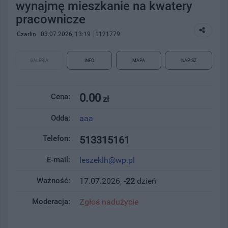
wynajmę mieszkanie na kwatery
pracownicze
Czarlin
03.07.2026, 13:19
1121779
GALERIA
INFO
MAPA
NAPISZ
0.00
Cena:
zł
Odda:
aaa
Telefon:
513315161
E-mail:
leszeklh@wp.pl
Ważność:
17.07.2026,
-22
dzień
Moderacja:
Zgłoś nadużycie