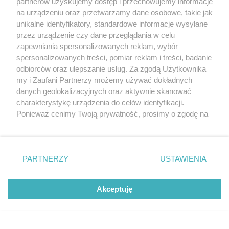
partnerów uzyskujemy dostęp i przechowujemy informacje
na urządzeniu oraz przetwarzamy dane osobowe, takie jak
unikalne identyfikatory, standardowe informacje wysyłane
przez urządzenie czy dane przeglądania w celu
zapewniania spersonalizowanych reklam, wybór
O FIRMIE
POLITYKA PRYWATNOŚCI
HOSTING
spersonalizowanych treści, pomiar reklam i treści, badanie
REKLAMA
WSPÓŁPRACA
RSS
FACEBOOK
KONTAKT
odbiorców oraz ulepszanie usług. Za zgodą Użytkownika
my i Zaufani Partnerzy możemy używać dokładnych
Nasze serwisy
danych geolokalizacyjnych oraz aktywnie skanować
charakterystykę urządzenia do celów identyfikacji.
Aktualności
Muzyka i kultura
Ponieważ cenimy Twoją prywatność, prosimy o zgodę na
Tcz24
Archiwum wydarzeń
korzystanie z tych technologii poprzez kliknięcie
Kronika Policyjna
Telewizja Internetowa
„Akceptuję”. Zgoda jest dobrowolna i zawsze możesz ją
Kalendarz imprez
Sport
zmienić/wycofać klikając przycisk ustawień prywatności
Salony urody i masażu
Żłobki i przedszkola
PARTNERZY
USTAWIENIA
Historia miasta
Zdjęcia miasta
znajdujący się w lewym dolnym rogu strony
. Niektóre
Władze miasta
Zabytki
rodzaje przetwarzania danych nie wymagają zgody
użytkownika, ale masz prawo sprzeciwić się takiemu
Akceptuję
przetwarzaniu. Preferencje będą miały zastosowania tylko
na tej witrynie.
Zainstaluj aplikację Tcz.pl w Google Play:
Android
Zapoznaj się z poniższymi informacjami, abyś mógł