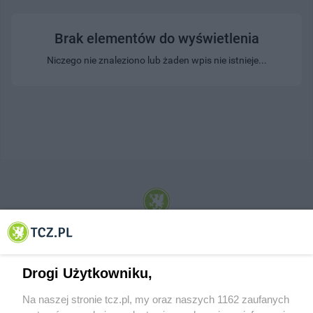
Brak elementów do wyświetlenia
Niczego nie znaleziono lub żaden wpis nie istnieje...
© 2001-2026 Tczew - TCZ.PL Sp. z o.o. Internetowy Serwis Informacyjny Miasta
Tczewa
Drogi Użytkowniku,
Na naszej stronie tcz.pl, my oraz naszych 1162 zaufanych