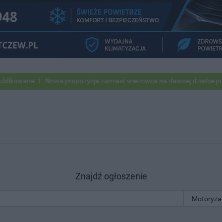
wane
Nowa propozycja zamiast wieżowca na dawnej działce po USC
Znajdź ogłoszenie