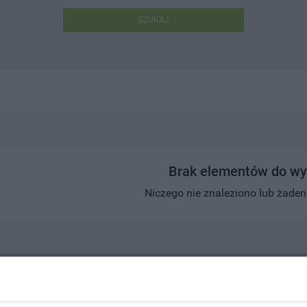
SZUKAJ
Brak elementów do wy
Niczego nie znaleziono lub żaden w