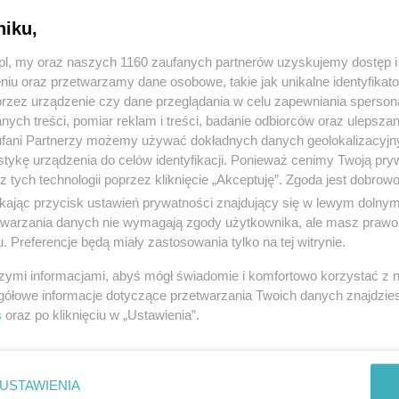
niku,
z.pl, my oraz naszych 1160 zaufanych partnerów uzyskujemy dostęp
niu oraz przetwarzamy dane osobowe, takie jak unikalne identyfikat
przez urządzenie czy dane przeglądania w celu zapewniania sperson
ych treści, pomiar reklam i treści, badanie odbiorców oraz ulepszan
fani Partnerzy możemy używać dokładnych danych geolokalizacyjn
tykę urządzenia do celów identyfikacji. Ponieważ cenimy Twoją pry
z tych technologii poprzez kliknięcie „Akceptuję”. Zgoda jest dobro
ikając przycisk ustawień prywatności znajdujący się w lewym dolny
etwarzania danych nie wymagają zgody użytkownika, ale masz prawo 
. Preferencje będą miały zastosowania tylko na tej witrynie.
szymi informacjami, abyś mógł świadomie i komfortowo korzystać z
gółowe informacje dotyczące przetwarzania Twoich danych znajdzi
s
oraz po kliknięciu w „Ustawienia”.
USTAWIENIA