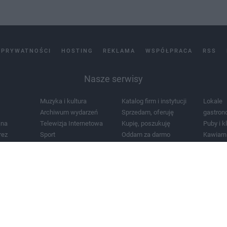
 PRYWATNOŚCI
HOSTING
REKLAMA
WSPÓŁPRACA
RSS
Nasze serwisy
Muzyka i kultura
Katalog firm i instytucji
Lokale
Archiwum wydarzeń
Sprzedam, oferuję
gastron
jna
Telewizja Internetowa
Kupię, poszukuję
Puby i k
rez
Sport
Oddam za darmo
Kawiarn
i masażu
Żłobki i przedszkola
Lekarze i szpitale
Noclegi
a
Zdjęcia miasta
Schody
Apteki
a
Zabytki
Kościoły
Mapa m
Pogoda
Zainstaluj aplikację Tcz.pl w Google Play:
Android