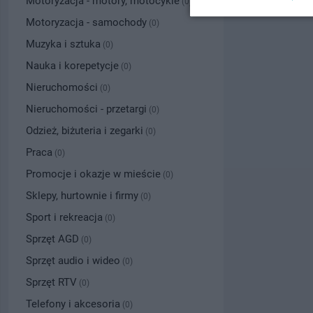
Motoryzacja - motory, motocykle
(0)
Motoryzacja - samochody
(0)
Muzyka i sztuka
(0)
Nauka i korepetycje
(0)
Nieruchomości
(0)
Nieruchomości - przetargi
(0)
Odzież, biżuteria i zegarki
(0)
Praca
(0)
Promocje i okazje w mieście
(0)
Sklepy, hurtownie i firmy
(0)
Sport i rekreacja
(0)
Sprzęt AGD
(0)
Sprzęt audio i wideo
(0)
Sprzęt RTV
(0)
Telefony i akcesoria
(0)