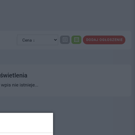
DODAJ OGŁOSZENIE
świetlenia
pis nie istnieje...