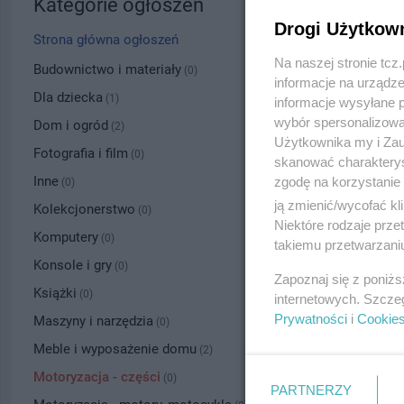
Kategorie ogłoszeń
Drogi Użytkow
Strona główna ogłoszeń
Na naszej stronie tc
Budownictwo i materiały
(0)
informacje na urządze
Dla dziecka
(1)
informacje wysyłane 
wybór spersonalizowan
Dom i ogród
(2)
Użytkownika my i Zau
Fotografia i film
(0)
skanować charakterys
Inne
zgodę na korzystanie 
(0)
ją zmienić/wycofać kl
Kolekcjonerstwo
(0)
Niektóre rodzaje prz
Komputery
(0)
takiemu przetwarzaniu
Konsole i gry
(0)
Zapoznaj się z poniż
Książki
(0)
internetowych. Szcze
Prywatności
i
Cookie
Maszyny i narzędzia
(0)
Meble i wyposażenie domu
(2)
Motoryzacja - części
(0)
PARTNERZY