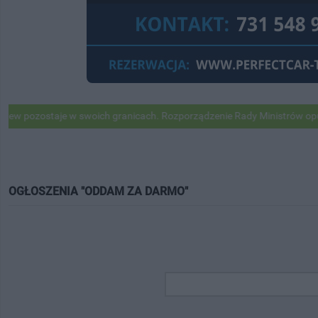
ozostaje w swoich granicach. Rozporządzenie Rady Ministrów opubliko
OGŁOSZENIA "ODDAM ZA DARMO"