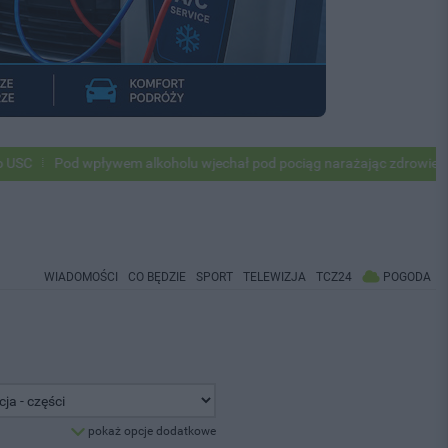
Pod wpływem alkoholu wjechał pod pociąg narażając zdrowie i życie 
WIADOMOŚCI
CO BĘDZIE
SPORT
TELEWIZJA
TCZ24
POGODA
pokaż opcje dodatkowe