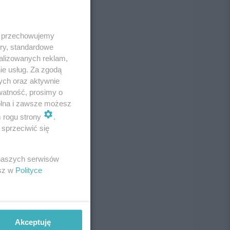
 i przechowujemy
ory, standardowe
alizowanych reklam,
ie usług. Za zgodą
ych oraz aktywnie
watność, prosimy o
wolna i zawsze możesz
m rogu strony
.
sprzeciwić się
 naszych serwisów
esz w
Polityce
Akceptuję