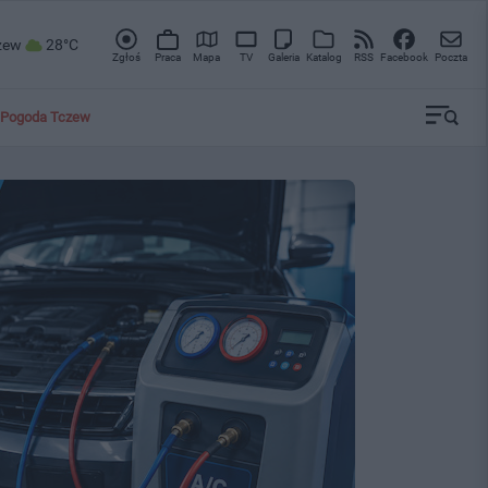
zew
28°C
Zgłoś
Praca
Mapa
TV
Galeria
Katalog
RSS
Facebook
Poczta
Pogoda Tczew