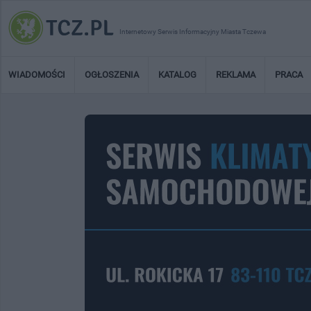
Internetowy Serwis Informacyjny Miasta Tczewa
WIADOMOŚCI
OGŁOSZENIA
KATALOG
REKLAMA
PRACA