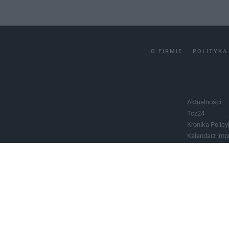
O FIRMIE
POLITYKA
Aktualności
Tcz24
Kronika Policy
Kalendarz imp
Salony urody 
Historia miast
Władze miast