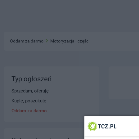
Oddam za darmo
Motoryzacja - części
Typ ogłoszeń
Sprzedam, oferuję
Kupię, poszukuję
Oddam za darmo