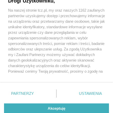
Drogi Użytkowniku,
Na naszej stronie tcz.pl, my oraz naszych 1162 zaufanych
partnerów uzyskujemy dostęp i przechowujemy informacje
na urządzeniu oraz przetwarzamy dane osobowe, takie jak
unikalne identyfikatory, standardowe informacje wysyłane
przez urządzenie czy dane przeglądania w celu
zapewniania spersonalizowanych reklam, wybór
O FIRMIE
POLITYKA PRYWATNOŚCI
HOSTING
spersonalizowanych treści, pomiar reklam i treści, badanie
REKLAMA
WSPÓŁPRACA
RSS
FACEBOOK
KONTAKT
odbiorców oraz ulepszanie usług. Za zgodą Użytkownika
my i Zaufani Partnerzy możemy używać dokładnych
Nasze serwisy
danych geolokalizacyjnych oraz aktywnie skanować
charakterystykę urządzenia do celów identyfikacji.
Aktualności
Muzyka i kultura
Ponieważ cenimy Twoją prywatność, prosimy o zgodę na
Tcz24
Archiwum wydarzeń
korzystanie z tych technologii poprzez kliknięcie
Kronika Policyjna
Telewizja Internetowa
„Akceptuję”. Zgoda jest dobrowolna i zawsze możesz ją
Kalendarz imprez
Sport
zmienić/wycofać klikając przycisk ustawień prywatności
Salony urody i masażu
Żłobki i przedszkola
PARTNERZY
USTAWIENIA
Historia miasta
Zdjęcia miasta
znajdujący się w lewym dolnym rogu strony
. Niektóre
Władze miasta
Zabytki
rodzaje przetwarzania danych nie wymagają zgody
użytkownika, ale masz prawo sprzeciwić się takiemu
Akceptuję
przetwarzaniu. Preferencje będą miały zastosowania tylko