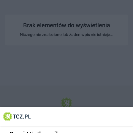
Brak elementów do wyświetlenia
Niczego nie znaleziono lub żaden wpis nie istnieje...
© 2001-2026 Tczew - TCZ.PL Sp. z o.o. Internetowy Serwis Informacyjny Miasta
Tczewa