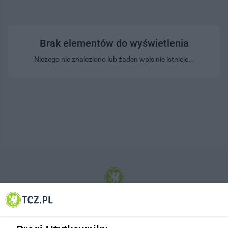
Brak elementów do wyświetlenia
Niczego nie znaleziono lub żaden wpis nie istnieje...
© 2001-2026 Tczew - TCZ.PL Sp. z o.o. Internetowy Serwis Informacyjny Miasta
Tczewa