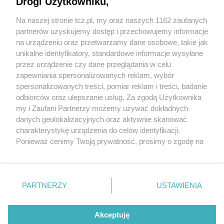
Drogi Użytkowniku,
Na naszej stronie tcz.pl, my oraz naszych 1162 zaufanych
partnerów uzyskujemy dostęp i przechowujemy informacje
na urządzeniu oraz przetwarzamy dane osobowe, takie jak
unikalne identyfikatory, standardowe informacje wysyłane
przez urządzenie czy dane przeglądania w celu
zapewniania spersonalizowanych reklam, wybór
O FIRMIE
POLITYKA PRYWATNOŚCI
HOSTING
spersonalizowanych treści, pomiar reklam i treści, badanie
REKLAMA
WSPÓŁPRACA
RSS
FACEBOOK
KONTAKT
odbiorców oraz ulepszanie usług. Za zgodą Użytkownika
my i Zaufani Partnerzy możemy używać dokładnych
Nasze serwisy
danych geolokalizacyjnych oraz aktywnie skanować
charakterystykę urządzenia do celów identyfikacji.
Aktualności
Muzyka i kultura
Ponieważ cenimy Twoją prywatność, prosimy o zgodę na
Tcz24
Archiwum wydarzeń
korzystanie z tych technologii poprzez kliknięcie
Kronika Policyjna
Telewizja Internetowa
„Akceptuję”. Zgoda jest dobrowolna i zawsze możesz ją
Kalendarz imprez
Sport
zmienić/wycofać klikając przycisk ustawień prywatności
Salony urody i masażu
Żłobki i przedszkola
PARTNERZY
USTAWIENIA
Historia miasta
Zdjęcia miasta
znajdujący się w lewym dolnym rogu strony
. Niektóre
Władze miasta
Zabytki
rodzaje przetwarzania danych nie wymagają zgody
użytkownika, ale masz prawo sprzeciwić się takiemu
Akceptuję
przetwarzaniu. Preferencje będą miały zastosowania tylko