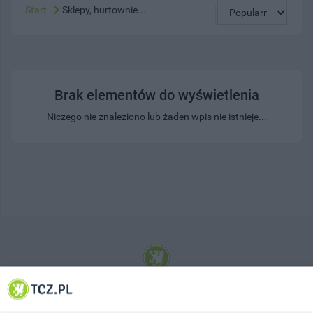
Start
Sklepy, hurtownie...
Brak elementów do wyświetlenia
Niczego nie znaleziono lub żaden wpis nie istnieje...
© 2001-2026 Tczew - TCZ.PL Sp. z o.o. Internetowy Serwis Informacyjny Miasta
Tczewa