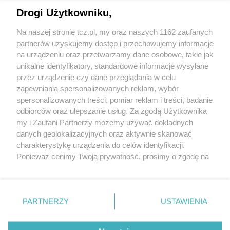
Drogi Użytkowniku,
Na naszej stronie tcz.pl, my oraz naszych 1162 zaufanych
partnerów uzyskujemy dostęp i przechowujemy informacje
na urządzeniu oraz przetwarzamy dane osobowe, takie jak
unikalne identyfikatory, standardowe informacje wysyłane
przez urządzenie czy dane przeglądania w celu
zapewniania spersonalizowanych reklam, wybór
O FIRMIE
POLITYKA PRYWATNOŚCI
HOSTING
spersonalizowanych treści, pomiar reklam i treści, badanie
REKLAMA
WSPÓŁPRACA
RSS
FACEBOOK
KONTAKT
odbiorców oraz ulepszanie usług. Za zgodą Użytkownika
my i Zaufani Partnerzy możemy używać dokładnych
Nasze serwisy
danych geolokalizacyjnych oraz aktywnie skanować
charakterystykę urządzenia do celów identyfikacji.
Aktualności
Muzyka i kultura
Ponieważ cenimy Twoją prywatność, prosimy o zgodę na
Tcz24
Archiwum wydarzeń
korzystanie z tych technologii poprzez kliknięcie
Kronika Policyjna
Telewizja Internetowa
„Akceptuję”. Zgoda jest dobrowolna i zawsze możesz ją
Kalendarz imprez
Sport
zmienić/wycofać klikając przycisk ustawień prywatności
Salony urody i masażu
Żłobki i przedszkola
PARTNERZY
USTAWIENIA
Historia miasta
Zdjęcia miasta
znajdujący się w lewym dolnym rogu strony
. Niektóre
Władze miasta
Zabytki
rodzaje przetwarzania danych nie wymagają zgody
użytkownika, ale masz prawo sprzeciwić się takiemu