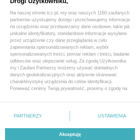
Drogi Użytkowniku,
Na naszej stronie tcz.pl, my oraz naszych 1160 zaufanych
partnerów uzyskujemy dostęp i przechowujemy informacje
na urządzeniu oraz przetwarzamy dane osobowe, takie jak
unikalne identyfikatory, standardowe informacje wysyłane
przez urządzenie czy dane przeglądania w celu
zapewniania spersonalizowanych reklam, wybór
O FIRMIE
POLITYKA PRYWATNOŚCI
HOSTING
spersonalizowanych treści, pomiar reklam i treści, badanie
REKLAMA
WSPÓŁPRACA
RSS
FACEBOOK
KONTAKT
odbiorców oraz ulepszanie usług. Za zgodą Użytkownika
my i Zaufani Partnerzy możemy używać dokładnych
Nasze serwisy
danych geolokalizacyjnych oraz aktywnie skanować
charakterystykę urządzenia do celów identyfikacji.
Aktualności
Muzyka i kultura
Ponieważ cenimy Twoją prywatność, prosimy o zgodę na
Tcz24
Archiwum wydarzeń
korzystanie z tych technologii poprzez kliknięcie
Kronika Policyjna
Telewizja Internetowa
„Akceptuję”. Zgoda jest dobrowolna i zawsze możesz ją
Kalendarz imprez
Sport
zmienić/wycofać klikając przycisk ustawień prywatności
Salony urody i masażu
Żłobki i przedszkola
PARTNERZY
USTAWIENIA
Historia miasta
Zdjęcia miasta
znajdujący się w lewym dolnym rogu strony
. Niektóre
Władze miasta
Zabytki
rodzaje przetwarzania danych nie wymagają zgody
użytkownika, ale masz prawo sprzeciwić się takiemu
Akceptuję
przetwarzaniu. Preferencje będą miały zastosowania tylko