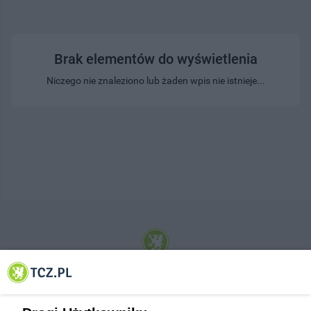
Brak elementów do wyświetlenia
Niczego nie znaleziono lub żaden wpis nie istnieje...
© 2001-2026 Tczew - TCZ.PL Sp. z o.o. Internetowy Serwis Informacyjny Miasta
Tczewa