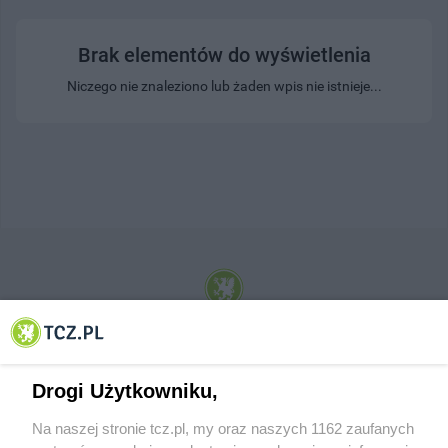
Brak elementów do wyświetlenia
Niczego nie znaleziono lub żaden wpis nie istnieje...
© 2001-2026 Tczew - TCZ.PL Sp. z o.o. Internetowy Serwis Informacyjny Miasta
Tczewa
Drogi Użytkowniku,
Na naszej stronie tcz.pl, my oraz naszych 1162 zaufanych