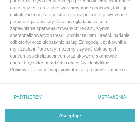
partnerów uzyskujemy dostęp i przechowujemy informacje
na urządzeniu oraz przetwarzamy dane osobowe, takie jak
unikalne identyfikatory, standardowe informacje wysyłane
przez urządzenie czy dane przeglądania w celu
zapewniania spersonalizowanych reklam, wybór
O FIRMIE
POLITYKA PRYWATNOŚCI
HOSTING
spersonalizowanych treści, pomiar reklam i treści, badanie
REKLAMA
WSPÓŁPRACA
RSS
FACEBOOK
KONTAKT
odbiorców oraz ulepszanie usług. Za zgodą Użytkownika
my i Zaufani Partnerzy możemy używać dokładnych
Nasze serwisy
danych geolokalizacyjnych oraz aktywnie skanować
charakterystykę urządzenia do celów identyfikacji.
Aktualności
Muzyka i kultura
Ponieważ cenimy Twoją prywatność, prosimy o zgodę na
Tcz24
Archiwum wydarzeń
korzystanie z tych technologii poprzez kliknięcie
Kronika Policyjna
Telewizja Internetowa
„Akceptuję”. Zgoda jest dobrowolna i zawsze możesz ją
Kalendarz imprez
Sport
zmienić/wycofać klikając przycisk ustawień prywatności
Salony urody i masażu
Żłobki i przedszkola
PARTNERZY
USTAWIENIA
Historia miasta
Zdjęcia miasta
znajdujący się w lewym dolnym rogu strony
. Niektóre
Władze miasta
Zabytki
rodzaje przetwarzania danych nie wymagają zgody
użytkownika, ale masz prawo sprzeciwić się takiemu
Akceptuję
przetwarzaniu. Preferencje będą miały zastosowania tylko
na tej witrynie.
Zainstaluj aplikację Tcz.pl w Google Play:
Android
Zapoznaj się z poniższymi informacjami, abyś mógł