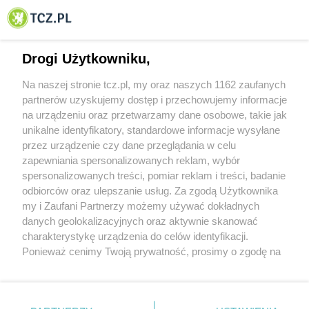
© 2001-2026 Tczew - TCZ.PL Sp. z o.o. Internetowy Serwis Informacyjny Miasta
Tczewa
Drogi Użytkowniku,
Na naszej stronie tcz.pl, my oraz naszych 1162 zaufanych
partnerów uzyskujemy dostęp i przechowujemy informacje
na urządzeniu oraz przetwarzamy dane osobowe, takie jak
unikalne identyfikatory, standardowe informacje wysyłane
przez urządzenie czy dane przeglądania w celu
zapewniania spersonalizowanych reklam, wybór
O FIRMIE
POLITYKA PRYWATNOŚCI
HOSTING
spersonalizowanych treści, pomiar reklam i treści, badanie
REKLAMA
WSPÓŁPRACA
RSS
FACEBOOK
KONTAKT
odbiorców oraz ulepszanie usług. Za zgodą Użytkownika
my i Zaufani Partnerzy możemy używać dokładnych
Nasze serwisy
danych geolokalizacyjnych oraz aktywnie skanować
charakterystykę urządzenia do celów identyfikacji.
Aktualności
Muzyka i kultura
Ponieważ cenimy Twoją prywatność, prosimy o zgodę na
Tcz24
Archiwum wydarzeń
korzystanie z tych technologii poprzez kliknięcie
Kronika Policyjna
Telewizja Internetowa
„Akceptuję”. Zgoda jest dobrowolna i zawsze możesz ją
Kalendarz imprez
Sport
zmienić/wycofać klikając przycisk ustawień prywatności
Salony urody i masażu
Żłobki i przedszkola