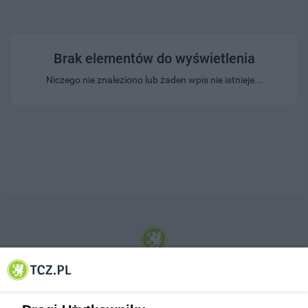
Brak elementów do wyświetlenia
Niczego nie znaleziono lub żaden wpis nie istnieje...
© 2001-2026 Tczew - TCZ.PL Sp. z o.o. Internetowy Serwis Informacyjny Miasta
Tczewa