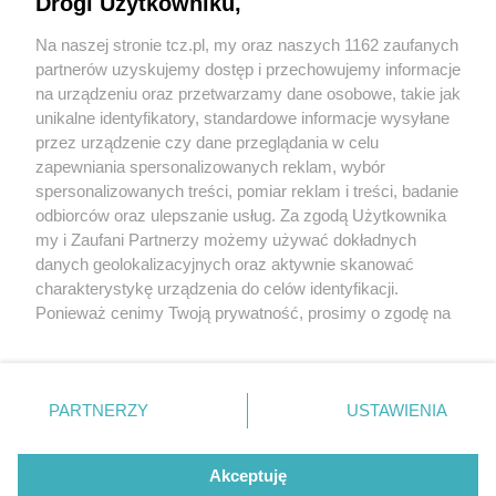
Drogi Użytkowniku,
Na naszej stronie tcz.pl, my oraz naszych 1162 zaufanych
partnerów uzyskujemy dostęp i przechowujemy informacje
na urządzeniu oraz przetwarzamy dane osobowe, takie jak
unikalne identyfikatory, standardowe informacje wysyłane
przez urządzenie czy dane przeglądania w celu
zapewniania spersonalizowanych reklam, wybór
O FIRMIE
POLITYKA PRYWATNOŚCI
HOSTING
spersonalizowanych treści, pomiar reklam i treści, badanie
REKLAMA
WSPÓŁPRACA
RSS
FACEBOOK
KONTAKT
odbiorców oraz ulepszanie usług. Za zgodą Użytkownika
my i Zaufani Partnerzy możemy używać dokładnych
Nasze serwisy
danych geolokalizacyjnych oraz aktywnie skanować
charakterystykę urządzenia do celów identyfikacji.
Aktualności
Muzyka i kultura
Ponieważ cenimy Twoją prywatność, prosimy o zgodę na
Tcz24
Archiwum wydarzeń
korzystanie z tych technologii poprzez kliknięcie
Kronika Policyjna
Telewizja Internetowa
„Akceptuję”. Zgoda jest dobrowolna i zawsze możesz ją
Kalendarz imprez
Sport
zmienić/wycofać klikając przycisk ustawień prywatności
Salony urody i masażu
Żłobki i przedszkola
PARTNERZY
USTAWIENIA
Historia miasta
Zdjęcia miasta
znajdujący się w lewym dolnym rogu strony
. Niektóre
Władze miasta
Zabytki
rodzaje przetwarzania danych nie wymagają zgody
użytkownika, ale masz prawo sprzeciwić się takiemu
Akceptuję
przetwarzaniu. Preferencje będą miały zastosowania tylko