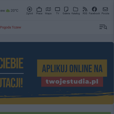
zew
20°C
Zgłoś
Praca
Mapa
TV
Galeria
Katalog
RSS
Facebook
Poczta
Pogoda Tczew