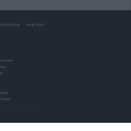
FACEBOOK
KONTAKT
omiczne
luby
ie
iasta
 Tczew