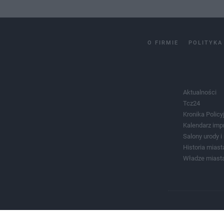
O FIRMIE
POLITYKA
Aktualności
Tcz24
Kronika Policy
Kalendarz imp
Salony urody 
Historia miast
Władze miast