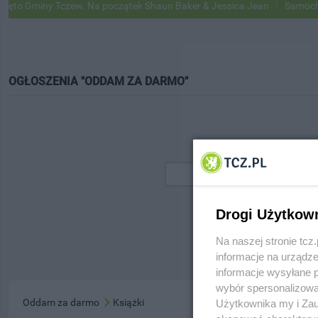
to Gminy Tczew. Na początek Shaun Baker & Jessica Jean
Samochody 
OGŁOSZENIA "ODDAM ZA DARMO"
Drogi Użytkow
Na naszej stronie tc
informacje na urządze
informacje wysyłane 
wybór spersonalizowan
Oddam za darmo
Książki
Użytkownika my i Zau