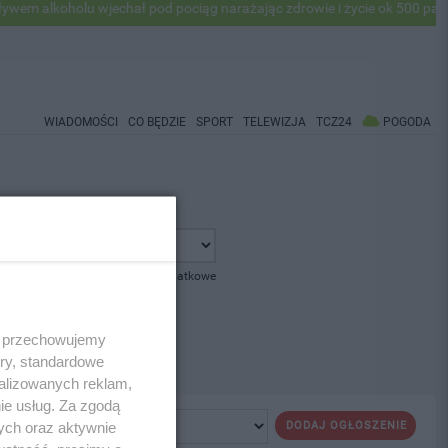
m alkoholu wjechał pod pociąg narażając zdrowie i życie ok 500 pasaż
WIADOMOŚCI
CO BĘDZIE
SPORT
TELEWIZJA
TCZ24
POGODA
pokaż opcje dodatkowe
 i przechowujemy
ory, standardowe
alizowanych reklam,
ie usług. Za zgodą
ych oraz aktywnie
DODAJ OGŁOSZENIE