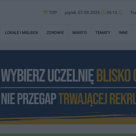
TOP
piątek, 07.08.2026
09:10
Tc
LOKALE I MIEJSCA
ZDROWIE
MIASTO
TEMATY
INNE