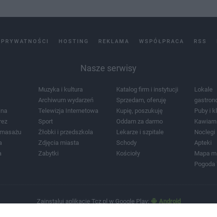
 PRYWATNOŚCI
HOSTING
REKLAMA
WSPÓŁPRACA
RSS
Nasze serwisy
Muzyka i kultura
Katalog firm i instytucji
Lokale
Archiwum wydarzeń
Sprzedam, oferuję
gastron
jna
Telewizja Internetowa
Kupię, poszukuję
Puby i k
rez
Sport
Oddam za darmo
Kawiarn
i masażu
Żłobki i przedszkola
Lekarze i szpitale
Noclegi
a
Zdjęcia miasta
Schody
Apteki
a
Zabytki
Kościoły
Mapa m
Pogoda
Zainstaluj aplikację Tcz.pl w Google Play:
Android