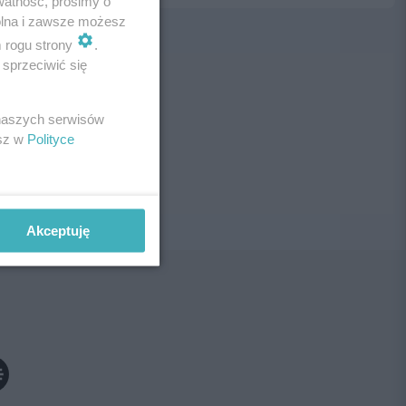
watność, prosimy o
wolna i zawsze możesz
m rogu strony
.
sprzeciwić się
ne!
 naszych serwisów
esz w
Polityce
Akceptuję