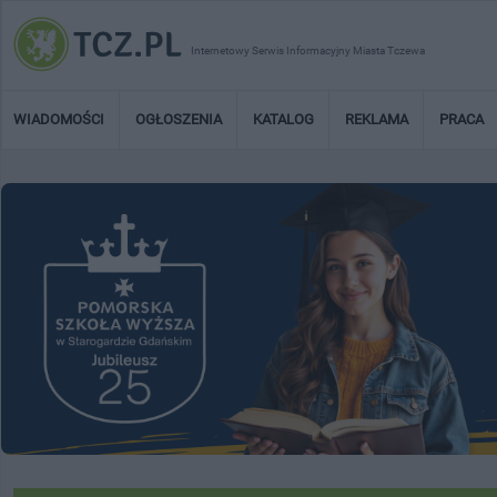
Internetowy Serwis Informacyjny Miasta Tczewa
WIADOMOŚCI
OGŁOSZENIA
KATALOG
REKLAMA
PRACA