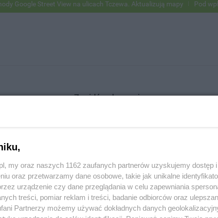
Google Street View na ulicach Tczewa. Aktualizują mapy
Pod wpływe
Znajdź ogłoszenie
niku,
SZUKAJ
z.pl, my oraz naszych 1162 zaufanych partnerów uzyskujemy dostęp
niu oraz przetwarzamy dane osobowe, takie jak unikalne identyfikat
przez urządzenie czy dane przeglądania w celu zapewniania sperson
ych treści, pomiar reklam i treści, badanie odbiorców oraz ulepszan
fani Partnerzy możemy używać dokładnych danych geolokalizacyjn