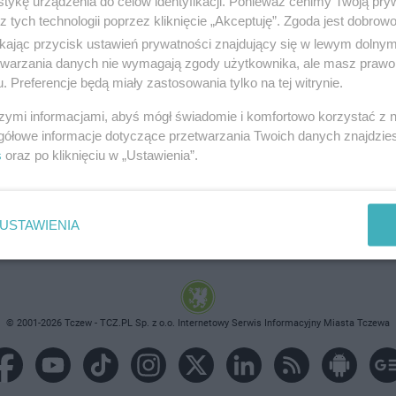
tykę urządzenia do celów identyfikacji. Ponieważ cenimy Twoją pry
z tych technologii poprzez kliknięcie „Akceptuję”. Zgoda jest dobro
ikając przycisk ustawień prywatności znajdujący się w lewym dolny
etwarzania danych nie wymagają zgody użytkownika, ale masz prawo 
. Preferencje będą miały zastosowania tylko na tej witrynie.
brane ogłoszenie nie istnieje lub nie jest jeszcze aktyw
szymi informacjami, abyś mógł świadomie i komfortowo korzystać z
gółowe informacje dotyczące przetwarzania Twoich danych znajdzi
s
oraz po kliknięciu w „Ustawienia”.
USTAWIENIA
© 2001-2026 Tczew - TCZ.PL Sp. z o.o. Internetowy Serwis Informacyjny Miasta Tczewa