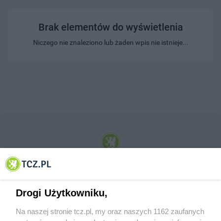
Brak elementów do wyświetlenia
Niczego nie znaleziono lub żaden wpis nie istnieje...
© 2001-2026 Tczew - TCZ.PL Sp. z o.o. Internetowy Serwis Informacyjny Miasta
Tczewa
Drogi Użytkowniku,
Na naszej stronie tcz.pl, my oraz naszych 1162 zaufanych