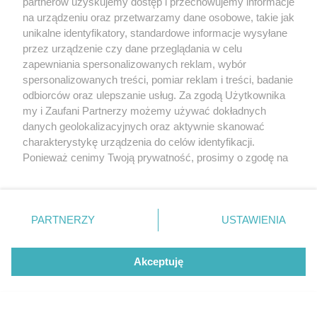
partnerów uzyskujemy dostęp i przechowujemy informacje
na urządzeniu oraz przetwarzamy dane osobowe, takie jak
unikalne identyfikatory, standardowe informacje wysyłane
przez urządzenie czy dane przeglądania w celu
zapewniania spersonalizowanych reklam, wybór
O FIRMIE
POLITYKA PRYWATNOŚCI
HOSTING
spersonalizowanych treści, pomiar reklam i treści, badanie
REKLAMA
WSPÓŁPRACA
RSS
FACEBOOK
KONTAKT
odbiorców oraz ulepszanie usług. Za zgodą Użytkownika
my i Zaufani Partnerzy możemy używać dokładnych
Nasze serwisy
danych geolokalizacyjnych oraz aktywnie skanować
charakterystykę urządzenia do celów identyfikacji.
Aktualności
Muzyka i kultura
Ponieważ cenimy Twoją prywatność, prosimy o zgodę na
Tcz24
Archiwum wydarzeń
korzystanie z tych technologii poprzez kliknięcie
Kronika Policyjna
Telewizja Internetowa
„Akceptuję”. Zgoda jest dobrowolna i zawsze możesz ją
Kalendarz imprez
Sport
zmienić/wycofać klikając przycisk ustawień prywatności
Salony urody i masażu
Żłobki i przedszkola
PARTNERZY
USTAWIENIA
Historia miasta
Zdjęcia miasta
znajdujący się w lewym dolnym rogu strony
. Niektóre
Władze miasta
Zabytki
rodzaje przetwarzania danych nie wymagają zgody
użytkownika, ale masz prawo sprzeciwić się takiemu
Akceptuję
przetwarzaniu. Preferencje będą miały zastosowania tylko
na tej witrynie.
Zainstaluj aplikację Tcz.pl w Google Play:
Android
Zapoznaj się z poniższymi informacjami, abyś mógł