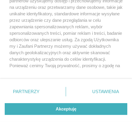
partnerów uzyskujemy dostęp i przechowujemy informacje
na urządzeniu oraz przetwarzamy dane osobowe, takie jak
unikalne identyfikatory, standardowe informacje wysyłane
przez urządzenie czy dane przeglądania w celu
zapewniania spersonalizowanych reklam, wybór
O FIRMIE
POLITYKA PRYWATNOŚCI
HOSTING
spersonalizowanych treści, pomiar reklam i treści, badanie
REKLAMA
WSPÓŁPRACA
RSS
FACEBOOK
KONTAKT
odbiorców oraz ulepszanie usług. Za zgodą Użytkownika
my i Zaufani Partnerzy możemy używać dokładnych
Nasze serwisy
danych geolokalizacyjnych oraz aktywnie skanować
charakterystykę urządzenia do celów identyfikacji.
Aktualności
Muzyka i kultura
Ponieważ cenimy Twoją prywatność, prosimy o zgodę na
Tcz24
Archiwum wydarzeń
korzystanie z tych technologii poprzez kliknięcie
Kronika Policyjna
Telewizja Internetowa
„Akceptuję”. Zgoda jest dobrowolna i zawsze możesz ją
Kalendarz imprez
Sport
zmienić/wycofać klikając przycisk ustawień prywatności
Salony urody i masażu
Żłobki i przedszkola
PARTNERZY
USTAWIENIA
Historia miasta
Zdjęcia miasta
znajdujący się w lewym dolnym rogu strony
. Niektóre
Władze miasta
Zabytki
rodzaje przetwarzania danych nie wymagają zgody
użytkownika, ale masz prawo sprzeciwić się takiemu
Akceptuję
przetwarzaniu. Preferencje będą miały zastosowania tylko
na tej witrynie.
Zainstaluj aplikację Tcz.pl w Google Play:
Android
Zapoznaj się z poniższymi informacjami, abyś mógł