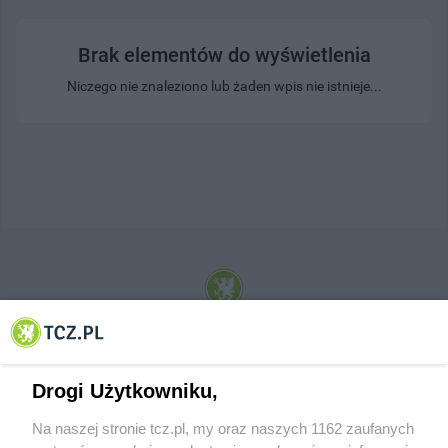
Brak elementów do wyświetlenia
Niczego nie znaleziono lub żaden wpis nie istnieje...
© 2001-2026 Tczew - TCZ.PL Sp. z o.o. Internetowy Serwis Informacyjny Miasta
Tczewa
Drogi Użytkowniku,
Na naszej stronie tcz.pl, my oraz naszych 1162 zaufanych