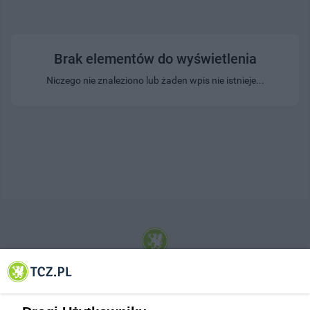
Brak elementów do wyświetlenia
Niczego nie znaleziono lub żaden wpis nie istnieje...
© 2001-2026 Tczew - TCZ.PL Sp. z o.o. Internetowy Serwis Informacyjny Miasta
Tczewa