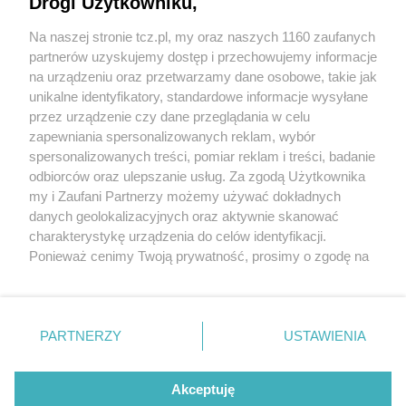
Drogi Użytkowniku,
Na naszej stronie tcz.pl, my oraz naszych 1160 zaufanych
partnerów uzyskujemy dostęp i przechowujemy informacje
na urządzeniu oraz przetwarzamy dane osobowe, takie jak
unikalne identyfikatory, standardowe informacje wysyłane
przez urządzenie czy dane przeglądania w celu
zapewniania spersonalizowanych reklam, wybór
O FIRMIE
POLITYKA PRYWATNOŚCI
HOSTING
spersonalizowanych treści, pomiar reklam i treści, badanie
REKLAMA
WSPÓŁPRACA
RSS
FACEBOOK
KONTAKT
odbiorców oraz ulepszanie usług. Za zgodą Użytkownika
my i Zaufani Partnerzy możemy używać dokładnych
Nasze serwisy
danych geolokalizacyjnych oraz aktywnie skanować
charakterystykę urządzenia do celów identyfikacji.
Aktualności
Muzyka i kultura
Ponieważ cenimy Twoją prywatność, prosimy o zgodę na
Tcz24
Archiwum wydarzeń
korzystanie z tych technologii poprzez kliknięcie
Kronika Policyjna
Telewizja Internetowa
„Akceptuję”. Zgoda jest dobrowolna i zawsze możesz ją
Kalendarz imprez
Sport
zmienić/wycofać klikając przycisk ustawień prywatności
Salony urody i masażu
Żłobki i przedszkola
PARTNERZY
USTAWIENIA
Historia miasta
Zdjęcia miasta
znajdujący się w lewym dolnym rogu strony
. Niektóre
Władze miasta
Zabytki
rodzaje przetwarzania danych nie wymagają zgody
użytkownika, ale masz prawo sprzeciwić się takiemu
Akceptuję
przetwarzaniu. Preferencje będą miały zastosowania tylko