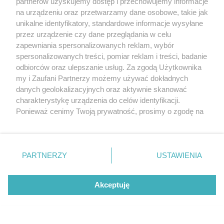
partnerów uzyskujemy dostęp i przechowujemy informacje
na urządzeniu oraz przetwarzamy dane osobowe, takie jak
unikalne identyfikatory, standardowe informacje wysyłane
przez urządzenie czy dane przeglądania w celu
zapewniania spersonalizowanych reklam, wybór
O FIRMIE
POLITYKA PRYWATNOŚCI
HOSTING
spersonalizowanych treści, pomiar reklam i treści, badanie
REKLAMA
WSPÓŁPRACA
RSS
FACEBOOK
KONTAKT
odbiorców oraz ulepszanie usług. Za zgodą Użytkownika
my i Zaufani Partnerzy możemy używać dokładnych
Nasze serwisy
danych geolokalizacyjnych oraz aktywnie skanować
charakterystykę urządzenia do celów identyfikacji.
Aktualności
Muzyka i kultura
Ponieważ cenimy Twoją prywatność, prosimy o zgodę na
Tcz24
Archiwum wydarzeń
korzystanie z tych technologii poprzez kliknięcie
Kronika Policyjna
Telewizja Internetowa
„Akceptuję”. Zgoda jest dobrowolna i zawsze możesz ją
Kalendarz imprez
Sport
zmienić/wycofać klikając przycisk ustawień prywatności
Salony urody i masażu
Żłobki i przedszkola
PARTNERZY
USTAWIENIA
Historia miasta
Zdjęcia miasta
znajdujący się w lewym dolnym rogu strony
. Niektóre
Władze miasta
Zabytki
rodzaje przetwarzania danych nie wymagają zgody
użytkownika, ale masz prawo sprzeciwić się takiemu
Akceptuję
przetwarzaniu. Preferencje będą miały zastosowania tylko
na tej witrynie.
Zainstaluj aplikację Tcz.pl w Google Play:
Android
Zapoznaj się z poniższymi informacjami, abyś mógł