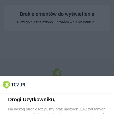
Brak elementów do wyświetlenia
Niczego nie znaleziono lub żaden wpis nie istnieje...
© 2001-2026 Tczew - TCZ.PL Sp. z o.o. Internetowy Serwis Informacyjny Miasta
Tczewa
Drogi Użytkowniku,
Na naszej stronie tcz.pl, my oraz naszych 1162 zaufanych