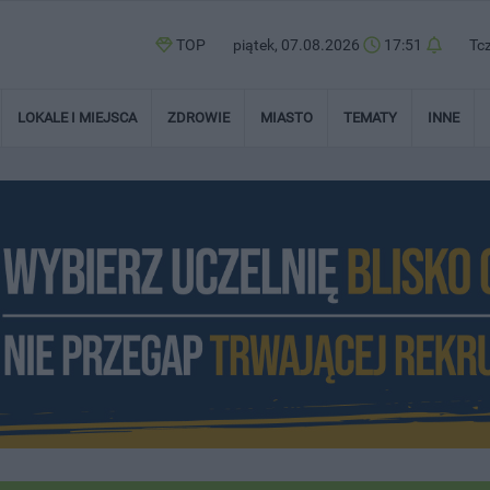
TOP
piątek, 07.08.2026
17:51
Tc
LOKALE I MIEJSCA
ZDROWIE
MIASTO
TEMATY
INNE