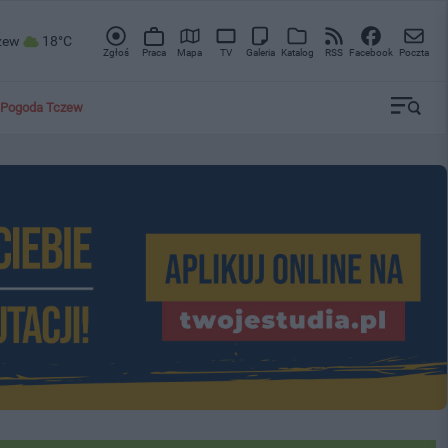
zew
18°C
Zgłoś
Praca
Mapa
TV
Galeria
Katalog
RSS
Facebook
Poczta
Pogoda Tczew