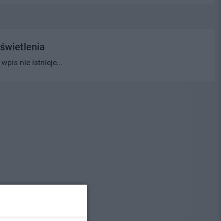
świetlenia
pis nie istnieje...