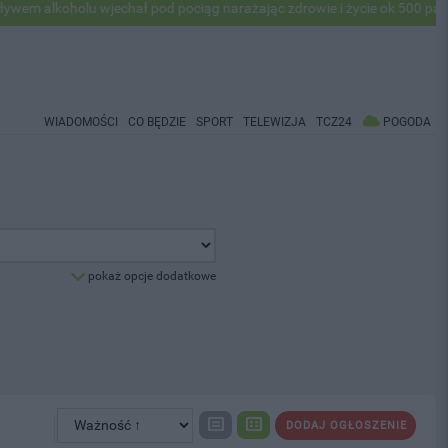
alkoholu wjechał pod pociąg narażając zdrowie i życie ok 500 pasażeró
WIADOMOŚCI
CO BĘDZIE
SPORT
TELEWIZJA
TCZ24
POGODA
pokaż opcje dodatkowe
DODAJ OGŁOSZENIE