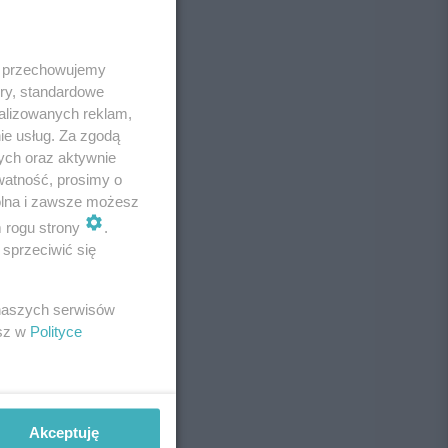
 i przechowujemy
ory, standardowe
alizowanych reklam,
ie usług. Za zgodą
ych oraz aktywnie
watność, prosimy o
wolna i zawsze możesz
m rogu strony
.
sprzeciwić się
 naszych serwisów
esz w
Polityce
Akceptuję