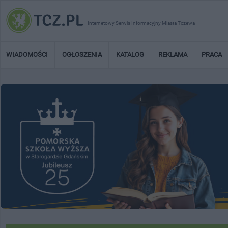
Internetowy Serwis Informacyjny Miasta Tczewa
WIADOMOŚCI
OGŁOSZENIA
KATALOG
REKLAMA
PRACA