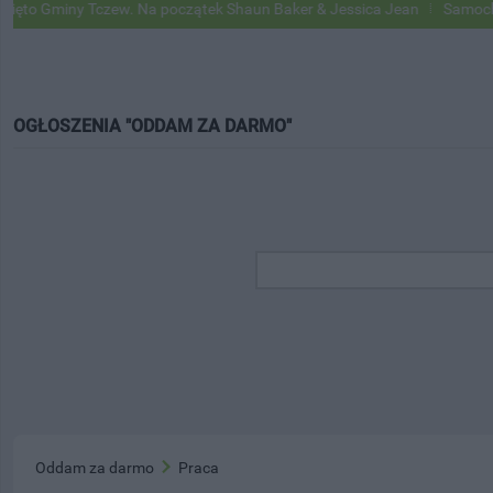
 Gminy Tczew. Na początek Shaun Baker & Jessica Jean
Samochody Go
OGŁOSZENIA "ODDAM ZA DARMO"
Oddam za darmo
Praca