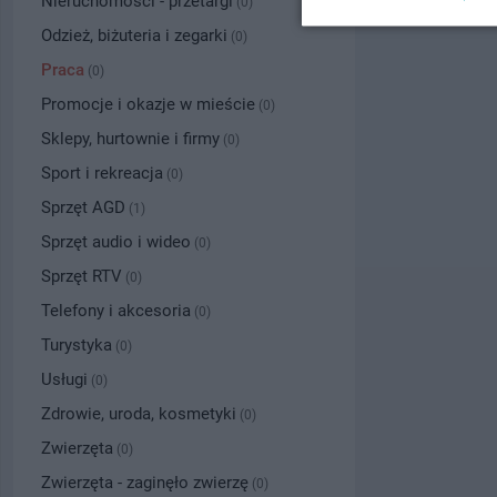
Nieruchomości - przetargi
(0)
Odzież, biżuteria i zegarki
(0)
Praca
(0)
Promocje i okazje w mieście
(0)
Sklepy, hurtownie i firmy
(0)
Sport i rekreacja
(0)
Sprzęt AGD
(1)
Sprzęt audio i wideo
(0)
Sprzęt RTV
(0)
Telefony i akcesoria
(0)
Turystyka
(0)
Usługi
(0)
Zdrowie, uroda, kosmetyki
(0)
Zwierzęta
(0)
Zwierzęta - zaginęło zwierzę
(0)