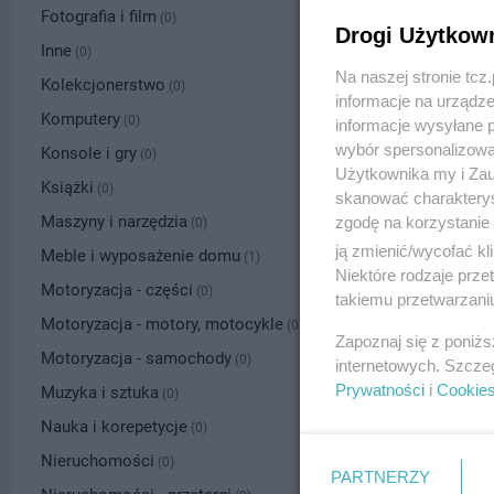
Fotografia i film
(0)
Drogi Użytkow
Inne
(0)
Na naszej stronie tc
Kolekcjonerstwo
(0)
informacje na urządze
Komputery
(0)
informacje wysyłane 
wybór spersonalizowan
Konsole i gry
(0)
Użytkownika my i Zau
Książki
(0)
skanować charakterys
Maszyny i narzędzia
zgodę na korzystanie 
(0)
ją zmienić/wycofać kl
Meble i wyposażenie domu
(1)
Niektóre rodzaje prz
Motoryzacja - części
(0)
takiemu przetwarzaniu
Motoryzacja - motory, motocykle
(0)
Zapoznaj się z poniż
Motoryzacja - samochody
(0)
internetowych. Szcze
Prywatności
i
Cookie
Muzyka i sztuka
(0)
Nauka i korepetycje
(0)
Nieruchomości
(0)
PARTNERZY