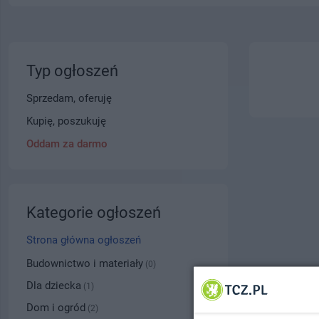
Typ ogłoszeń
Sprzedam, oferuję
Kupię, poszukuję
Oddam za darmo
Kategorie ogłoszeń
Strona główna ogłoszeń
Budownictwo i materiały
(0)
Dla dziecka
(1)
Dom i ogród
(2)