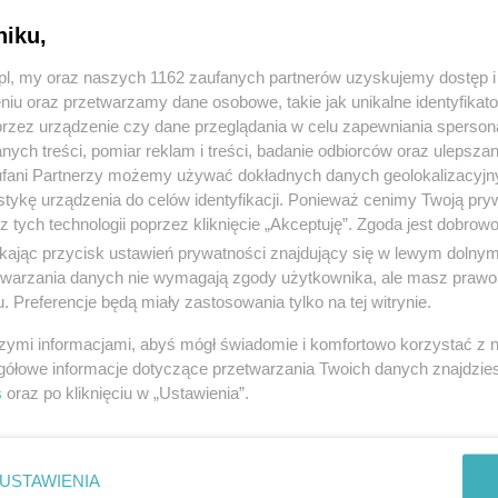
niku,
z.pl, my oraz naszych 1162 zaufanych partnerów uzyskujemy dostęp
niu oraz przetwarzamy dane osobowe, takie jak unikalne identyfikat
przez urządzenie czy dane przeglądania w celu zapewniania sperson
ych treści, pomiar reklam i treści, badanie odbiorców oraz ulepszan
fani Partnerzy możemy używać dokładnych danych geolokalizacyjn
tykę urządzenia do celów identyfikacji. Ponieważ cenimy Twoją pry
z tych technologii poprzez kliknięcie „Akceptuję”. Zgoda jest dobro
ikając przycisk ustawień prywatności znajdujący się w lewym dolny
etwarzania danych nie wymagają zgody użytkownika, ale masz prawo 
. Preferencje będą miały zastosowania tylko na tej witrynie.
szymi informacjami, abyś mógł świadomie i komfortowo korzystać z
gółowe informacje dotyczące przetwarzania Twoich danych znajdzi
s
oraz po kliknięciu w „Ustawienia”.
USTAWIENIA