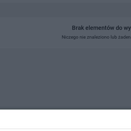
Brak elementów do wy
Niczego nie znaleziono lub żaden w