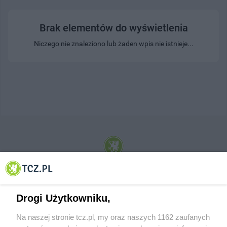
Brak elementów do wyświetlenia
Niczego nie znaleziono lub żaden wpis nie istnieje...
© 2001-2026 Tczew - TCZ.PL Sp. z o.o. Internetowy Serwis Informacyjny Miasta
Tczewa
Drogi Użytkowniku,
Na naszej stronie tcz.pl, my oraz naszych 1162 zaufanych