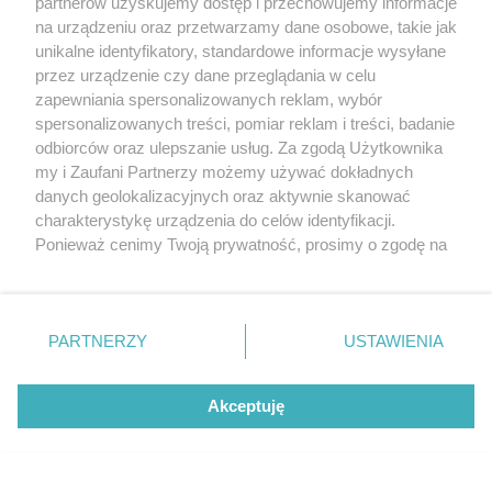
partnerów uzyskujemy dostęp i przechowujemy informacje
na urządzeniu oraz przetwarzamy dane osobowe, takie jak
unikalne identyfikatory, standardowe informacje wysyłane
przez urządzenie czy dane przeglądania w celu
zapewniania spersonalizowanych reklam, wybór
O FIRMIE
POLITYKA PRYWATNOŚCI
HOSTING
spersonalizowanych treści, pomiar reklam i treści, badanie
REKLAMA
WSPÓŁPRACA
RSS
FACEBOOK
KONTAKT
odbiorców oraz ulepszanie usług. Za zgodą Użytkownika
my i Zaufani Partnerzy możemy używać dokładnych
Nasze serwisy
danych geolokalizacyjnych oraz aktywnie skanować
charakterystykę urządzenia do celów identyfikacji.
Aktualności
Muzyka i kultura
Ponieważ cenimy Twoją prywatność, prosimy o zgodę na
Tcz24
Archiwum wydarzeń
korzystanie z tych technologii poprzez kliknięcie
Kronika Policyjna
Telewizja Internetowa
„Akceptuję”. Zgoda jest dobrowolna i zawsze możesz ją
Kalendarz imprez
Sport
zmienić/wycofać klikając przycisk ustawień prywatności
Salony urody i masażu
Żłobki i przedszkola
PARTNERZY
USTAWIENIA
Historia miasta
Zdjęcia miasta
znajdujący się w lewym dolnym rogu strony
. Niektóre
Władze miasta
Zabytki
rodzaje przetwarzania danych nie wymagają zgody
użytkownika, ale masz prawo sprzeciwić się takiemu
Akceptuję
przetwarzaniu. Preferencje będą miały zastosowania tylko
na tej witrynie.
Zainstaluj aplikację Tcz.pl w Google Play:
Android
Zapoznaj się z poniższymi informacjami, abyś mógł