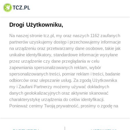
© 2001-2026 Tczew - TCZ.PL Sp. z o.o. Internetowy Serwis Informacyjny Miasta
Tczewa
Drogi Użytkowniku,
Na naszej stronie tcz.pl, my oraz naszych 1162 zaufanych
partnerów uzyskujemy dostęp i przechowujemy informacje
na urządzeniu oraz przetwarzamy dane osobowe, takie jak
unikalne identyfikatory, standardowe informacje wysyłane
przez urządzenie czy dane przeglądania w celu
zapewniania spersonalizowanych reklam, wybór
O FIRMIE
POLITYKA PRYWATNOŚCI
HOSTING
spersonalizowanych treści, pomiar reklam i treści, badanie
REKLAMA
WSPÓŁPRACA
RSS
FACEBOOK
KONTAKT
odbiorców oraz ulepszanie usług. Za zgodą Użytkownika
my i Zaufani Partnerzy możemy używać dokładnych
Nasze serwisy
danych geolokalizacyjnych oraz aktywnie skanować
charakterystykę urządzenia do celów identyfikacji.
Aktualności
Muzyka i kultura
Ponieważ cenimy Twoją prywatność, prosimy o zgodę na
Tcz24
Archiwum wydarzeń
korzystanie z tych technologii poprzez kliknięcie
Kronika Policyjna
Telewizja Internetowa
„Akceptuję”. Zgoda jest dobrowolna i zawsze możesz ją
Kalendarz imprez
Sport
zmienić/wycofać klikając przycisk ustawień prywatności
Salony urody i masażu
Żłobki i przedszkola