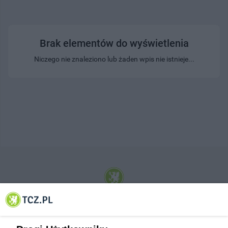
Brak elementów do wyświetlenia
Niczego nie znaleziono lub żaden wpis nie istnieje...
© 2001-2026 Tczew - TCZ.PL Sp. z o.o. Internetowy Serwis Informacyjny Miasta
Tczewa