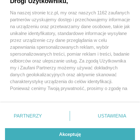
Drogi Użytkowniku,
Na naszej stronie tcz.pl, my oraz naszych 1162 zaufanych
partnerów uzyskujemy dostęp i przechowujemy informacje
na urządzeniu oraz przetwarzamy dane osobowe, takie jak
unikalne identyfikatory, standardowe informacje wysyłane
przez urządzenie czy dane przeglądania w celu
zapewniania spersonalizowanych reklam, wybór
O FIRMIE
POLITYKA PRYWATNOŚCI
HOSTING
spersonalizowanych treści, pomiar reklam i treści, badanie
REKLAMA
WSPÓŁPRACA
RSS
FACEBOOK
KONTAKT
odbiorców oraz ulepszanie usług. Za zgodą Użytkownika
my i Zaufani Partnerzy możemy używać dokładnych
Nasze serwisy
danych geolokalizacyjnych oraz aktywnie skanować
charakterystykę urządzenia do celów identyfikacji.
Aktualności
Muzyka i kultura
Ponieważ cenimy Twoją prywatność, prosimy o zgodę na
Tcz24
Archiwum wydarzeń
korzystanie z tych technologii poprzez kliknięcie
Kronika Policyjna
Telewizja Internetowa
„Akceptuję”. Zgoda jest dobrowolna i zawsze możesz ją
Kalendarz imprez
Sport
zmienić/wycofać klikając przycisk ustawień prywatności
Salony urody i masażu
Żłobki i przedszkola
PARTNERZY
USTAWIENIA
Historia miasta
Zdjęcia miasta
znajdujący się w lewym dolnym rogu strony
. Niektóre
Władze miasta
Zabytki
rodzaje przetwarzania danych nie wymagają zgody
użytkownika, ale masz prawo sprzeciwić się takiemu
Akceptuję
przetwarzaniu. Preferencje będą miały zastosowania tylko