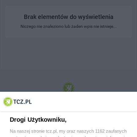
Brak elementów do wyświetlenia
Niczego nie znaleziono lub żaden wpis nie istnieje...
© 2001-2026 Tczew - TCZ.PL Sp. z o.o. Internetowy Serwis Informacyjny Miasta
Tczewa
Drogi Użytkowniku,
Na naszej stronie tcz.pl, my oraz naszych 1162 zaufanych