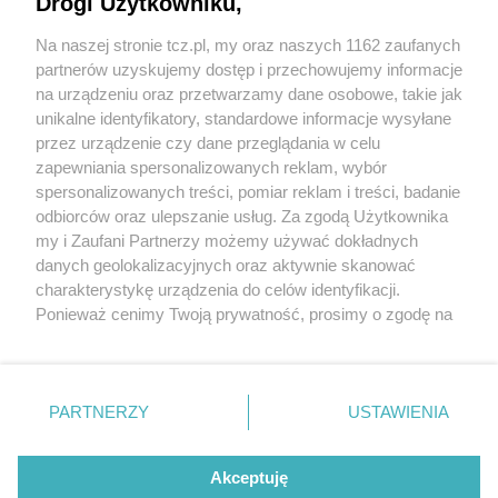
Drogi Użytkowniku,
Na naszej stronie tcz.pl, my oraz naszych 1162 zaufanych
partnerów uzyskujemy dostęp i przechowujemy informacje
na urządzeniu oraz przetwarzamy dane osobowe, takie jak
unikalne identyfikatory, standardowe informacje wysyłane
przez urządzenie czy dane przeglądania w celu
zapewniania spersonalizowanych reklam, wybór
O FIRMIE
POLITYKA PRYWATNOŚCI
HOSTING
spersonalizowanych treści, pomiar reklam i treści, badanie
REKLAMA
WSPÓŁPRACA
RSS
FACEBOOK
KONTAKT
odbiorców oraz ulepszanie usług. Za zgodą Użytkownika
my i Zaufani Partnerzy możemy używać dokładnych
Nasze serwisy
danych geolokalizacyjnych oraz aktywnie skanować
charakterystykę urządzenia do celów identyfikacji.
Aktualności
Muzyka i kultura
Ponieważ cenimy Twoją prywatność, prosimy o zgodę na
Tcz24
Archiwum wydarzeń
korzystanie z tych technologii poprzez kliknięcie
Kronika Policyjna
Telewizja Internetowa
„Akceptuję”. Zgoda jest dobrowolna i zawsze możesz ją
Kalendarz imprez
Sport
zmienić/wycofać klikając przycisk ustawień prywatności
Salony urody i masażu
Żłobki i przedszkola
PARTNERZY
USTAWIENIA
Historia miasta
Zdjęcia miasta
znajdujący się w lewym dolnym rogu strony
. Niektóre
Władze miasta
Zabytki
rodzaje przetwarzania danych nie wymagają zgody
użytkownika, ale masz prawo sprzeciwić się takiemu
Akceptuję
przetwarzaniu. Preferencje będą miały zastosowania tylko