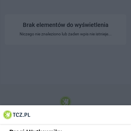
Brak elementów do wyświetlenia
Niczego nie znaleziono lub żaden wpis nie istnieje...
© 2001-2026 Tczew - TCZ.PL Sp. z o.o. Internetowy Serwis Informacyjny Miasta
Tczewa