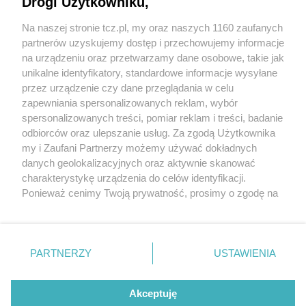
Drogi Użytkowniku,
Na naszej stronie tcz.pl, my oraz naszych 1160 zaufanych
partnerów uzyskujemy dostęp i przechowujemy informacje
na urządzeniu oraz przetwarzamy dane osobowe, takie jak
unikalne identyfikatory, standardowe informacje wysyłane
przez urządzenie czy dane przeglądania w celu
zapewniania spersonalizowanych reklam, wybór
O FIRMIE
POLITYKA PRYWATNOŚCI
HOSTING
spersonalizowanych treści, pomiar reklam i treści, badanie
REKLAMA
WSPÓŁPRACA
RSS
FACEBOOK
KONTAKT
odbiorców oraz ulepszanie usług. Za zgodą Użytkownika
my i Zaufani Partnerzy możemy używać dokładnych
Nasze serwisy
danych geolokalizacyjnych oraz aktywnie skanować
charakterystykę urządzenia do celów identyfikacji.
Aktualności
Muzyka i kultura
Ponieważ cenimy Twoją prywatność, prosimy o zgodę na
Tcz24
Archiwum wydarzeń
korzystanie z tych technologii poprzez kliknięcie
Kronika Policyjna
Telewizja Internetowa
„Akceptuję”. Zgoda jest dobrowolna i zawsze możesz ją
Kalendarz imprez
Sport
zmienić/wycofać klikając przycisk ustawień prywatności
Salony urody i masażu
Żłobki i przedszkola
PARTNERZY
USTAWIENIA
Historia miasta
Zdjęcia miasta
znajdujący się w lewym dolnym rogu strony
. Niektóre
Władze miasta
Zabytki
rodzaje przetwarzania danych nie wymagają zgody
użytkownika, ale masz prawo sprzeciwić się takiemu
Akceptuję
przetwarzaniu. Preferencje będą miały zastosowania tylko