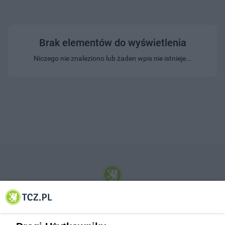
Brak elementów do wyświetlenia
Niczego nie znaleziono lub żaden wpis nie istnieje...
© 2001-2026 Tczew - TCZ.PL Sp. z o.o. Internetowy Serwis Informacyjny Miasta
Tczewa