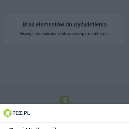
Brak elementów do wyświetlenia
Niczego nie znaleziono lub żaden wpis nie istnieje...
© 2001-2026 Tczew - TCZ.PL Sp. z o.o. Internetowy Serwis Informacyjny Miasta
Tczewa