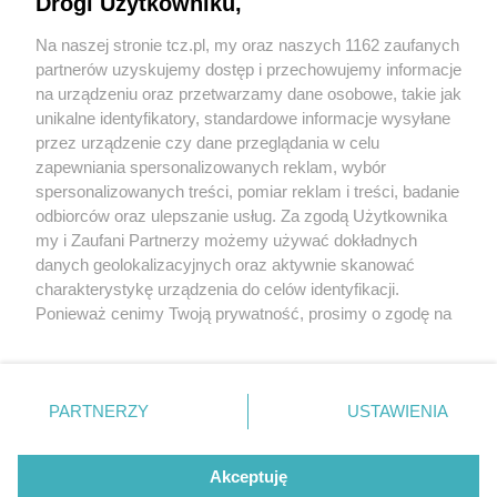
Drogi Użytkowniku,
Na naszej stronie tcz.pl, my oraz naszych 1162 zaufanych
partnerów uzyskujemy dostęp i przechowujemy informacje
na urządzeniu oraz przetwarzamy dane osobowe, takie jak
unikalne identyfikatory, standardowe informacje wysyłane
przez urządzenie czy dane przeglądania w celu
zapewniania spersonalizowanych reklam, wybór
O FIRMIE
POLITYKA PRYWATNOŚCI
HOSTING
spersonalizowanych treści, pomiar reklam i treści, badanie
REKLAMA
WSPÓŁPRACA
RSS
FACEBOOK
KONTAKT
odbiorców oraz ulepszanie usług. Za zgodą Użytkownika
my i Zaufani Partnerzy możemy używać dokładnych
Nasze serwisy
danych geolokalizacyjnych oraz aktywnie skanować
charakterystykę urządzenia do celów identyfikacji.
Aktualności
Muzyka i kultura
Ponieważ cenimy Twoją prywatność, prosimy o zgodę na
Tcz24
Archiwum wydarzeń
korzystanie z tych technologii poprzez kliknięcie
Kronika Policyjna
Telewizja Internetowa
„Akceptuję”. Zgoda jest dobrowolna i zawsze możesz ją
Kalendarz imprez
Sport
zmienić/wycofać klikając przycisk ustawień prywatności
Salony urody i masażu
Żłobki i przedszkola
PARTNERZY
USTAWIENIA
Historia miasta
Zdjęcia miasta
znajdujący się w lewym dolnym rogu strony
. Niektóre
Władze miasta
Zabytki
rodzaje przetwarzania danych nie wymagają zgody
użytkownika, ale masz prawo sprzeciwić się takiemu
Akceptuję
przetwarzaniu. Preferencje będą miały zastosowania tylko