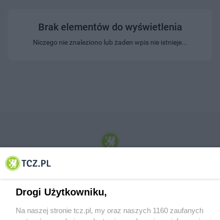
Brak elementów do wyświetlenia
Niczego nie znaleziono lub żaden wpis nie istnieje...
© 2001-2026 Tczew - TCZ.PL Sp. z o.o. Internetowy Serwis Informacyjny Miasta
Tczewa
Drogi Użytkowniku,
Na naszej stronie tcz.pl, my oraz naszych 1160 zaufanych