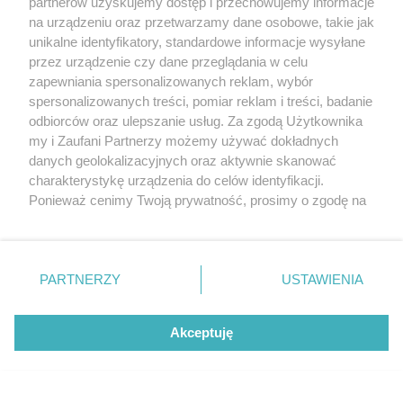
partnerów uzyskujemy dostęp i przechowujemy informacje
na urządzeniu oraz przetwarzamy dane osobowe, takie jak
unikalne identyfikatory, standardowe informacje wysyłane
przez urządzenie czy dane przeglądania w celu
zapewniania spersonalizowanych reklam, wybór
O FIRMIE
POLITYKA PRYWATNOŚCI
HOSTING
spersonalizowanych treści, pomiar reklam i treści, badanie
REKLAMA
WSPÓŁPRACA
RSS
FACEBOOK
KONTAKT
odbiorców oraz ulepszanie usług. Za zgodą Użytkownika
my i Zaufani Partnerzy możemy używać dokładnych
Nasze serwisy
danych geolokalizacyjnych oraz aktywnie skanować
charakterystykę urządzenia do celów identyfikacji.
Aktualności
Muzyka i kultura
Ponieważ cenimy Twoją prywatność, prosimy o zgodę na
Tcz24
Archiwum wydarzeń
korzystanie z tych technologii poprzez kliknięcie
Kronika Policyjna
Telewizja Internetowa
„Akceptuję”. Zgoda jest dobrowolna i zawsze możesz ją
Kalendarz imprez
Sport
zmienić/wycofać klikając przycisk ustawień prywatności
Salony urody i masażu
Żłobki i przedszkola
PARTNERZY
USTAWIENIA
Historia miasta
Zdjęcia miasta
znajdujący się w lewym dolnym rogu strony
. Niektóre
Władze miasta
Zabytki
rodzaje przetwarzania danych nie wymagają zgody
użytkownika, ale masz prawo sprzeciwić się takiemu
Akceptuję
przetwarzaniu. Preferencje będą miały zastosowania tylko
na tej witrynie.
Zainstaluj aplikację Tcz.pl w Google Play:
Android
Zapoznaj się z poniższymi informacjami, abyś mógł