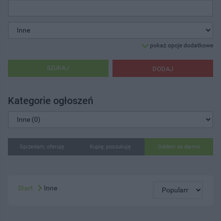
pokaż opcje dodatkowe
SZUKAJ
DODAJ
Kategorie ogłoszeń
Sprzedam, oferuję
Kupię, poszukuję
Oddam za darmo
Start
Inne