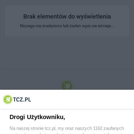
Brak elementów do wyświetlenia
Niczego nie znaleziono lub żaden wpis nie istnieje...
© 2001-2026 Tczew - TCZ.PL Sp. z o.o. Internetowy Serwis Informacyjny Miasta
Tczewa
Drogi Użytkowniku,
Na naszej stronie tcz.pl, my oraz naszych 1162 zaufanych