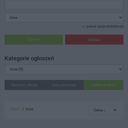
pokaż opcje dodatkowe
SZUKAJ
DODAJ
Kategorie ogłoszeń
Sprzedam, oferuję
Kupię, poszukuję
Oddam za darmo
Start
Inne