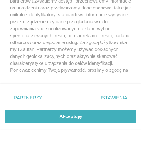
partnerów uzyskujemy dostęp i przechowujemy informacje
na urządzeniu oraz przetwarzamy dane osobowe, takie jak
unikalne identyfikatory, standardowe informacje wysyłane
przez urządzenie czy dane przeglądania w celu
zapewniania spersonalizowanych reklam, wybór
O FIRMIE
POLITYKA PRYWATNOŚCI
HOSTING
spersonalizowanych treści, pomiar reklam i treści, badanie
REKLAMA
WSPÓŁPRACA
RSS
FACEBOOK
KONTAKT
odbiorców oraz ulepszanie usług. Za zgodą Użytkownika
my i Zaufani Partnerzy możemy używać dokładnych
Nasze serwisy
danych geolokalizacyjnych oraz aktywnie skanować
charakterystykę urządzenia do celów identyfikacji.
Aktualności
Muzyka i kultura
Ponieważ cenimy Twoją prywatność, prosimy o zgodę na
Tcz24
Archiwum wydarzeń
korzystanie z tych technologii poprzez kliknięcie
Kronika Policyjna
Telewizja Internetowa
„Akceptuję”. Zgoda jest dobrowolna i zawsze możesz ją
Kalendarz imprez
Sport
zmienić/wycofać klikając przycisk ustawień prywatności
Salony urody i masażu
Żłobki i przedszkola
PARTNERZY
USTAWIENIA
Historia miasta
Zdjęcia miasta
znajdujący się w lewym dolnym rogu strony
. Niektóre
Władze miasta
Zabytki
rodzaje przetwarzania danych nie wymagają zgody
użytkownika, ale masz prawo sprzeciwić się takiemu
Akceptuję
przetwarzaniu. Preferencje będą miały zastosowania tylko
na tej witrynie.
Zainstaluj aplikację Tcz.pl w Google Play:
Android
Zapoznaj się z poniższymi informacjami, abyś mógł