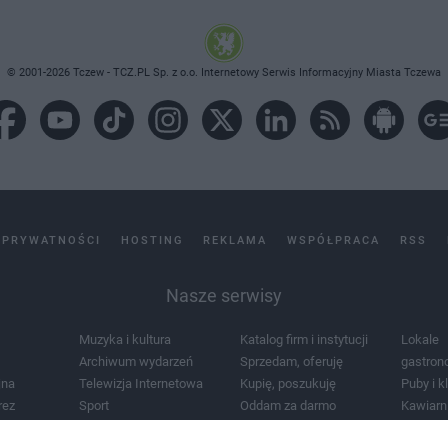
© 2001-2026 Tczew - TCZ.PL Sp. z o.o. Internetowy Serwis Informacyjny Miasta Tczewa
 PRYWATNOŚCI
HOSTING
REKLAMA
WSPÓŁPRACA
RSS
Nasze serwisy
Muzyka i kultura
Katalog firm i instytucji
Lokale
Archiwum wydarzeń
Sprzedam, oferuję
gastron
jna
Telewizja Internetowa
Kupię, poszukuję
Puby i k
rez
Sport
Oddam za darmo
Kawiarn
i masażu
Żłobki i przedszkola
Lekarze i szpitale
Noclegi