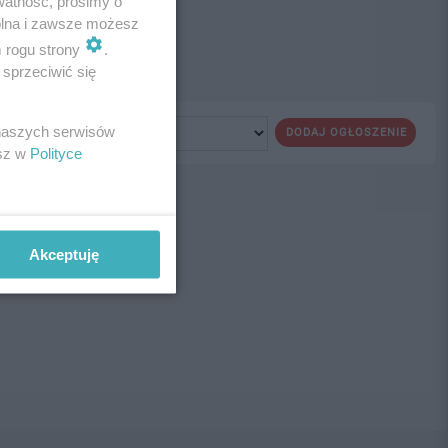
watność, prosimy o
wolna i zawsze możesz
m rogu strony
.
sprzeciwić się
 naszych serwisów
DODAJ OGŁOSZENIE
esz w
Polityce
ne!
Akceptuję