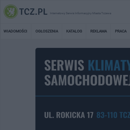
Internetowy Serwis Informacyjny Miasta Tczewa
WIADOMOŚCI
OGŁOSZENIA
KATALOG
REKLAMA
PRACA