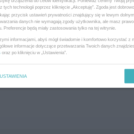
tykę urządzenia do celów identyfikacji. Ponieważ cenimy Twoją pry
z tych technologii poprzez kliknięcie „Akceptuję”. Zgoda jest dobro
SZUKAJ
ikając przycisk ustawień prywatności znajdujący się w lewym dolny
etwarzania danych nie wymagają zgody użytkownika, ale masz prawo 
. Preferencje będą miały zastosowania tylko na tej witrynie.
szymi informacjami, abyś mógł świadomie i komfortowo korzystać z
gółowe informacje dotyczące przetwarzania Twoich danych znajdzi
s
oraz po kliknięciu w „Ustawienia”.
brane ogłoszenie nie istnieje lub nie jest jeszcze aktyw
USTAWIENIA