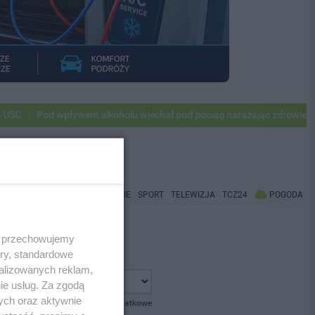
C
Pod wpływem alkoholu wjechał pod pociąg narażając zdrowie i życi
WIADOMOŚCI
CO BĘDZIE
SPORT
TELEWIZJA
TCZ24
POGODA
 i przechowujemy
ory, standardowe
alizowanych reklam,
ie usług. Za zgodą
ych oraz aktywnie
pokaż opcje dodatkowe