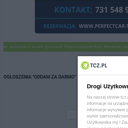
pozostaje w swoich granicach. Rozporządzenie Rady Ministrów opubli
OGŁOSZENIA "ODDAM ZA DARMO"
Drogi Użytkow
Na naszej stronie tc
informacje na urządze
informacje wysyłane 
wybór spersonalizowan
Użytkownika my i Zau