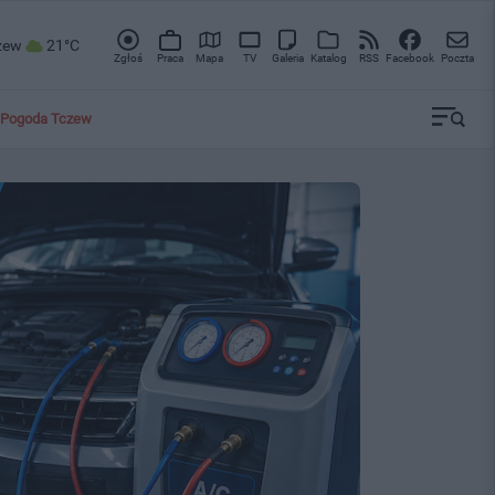
zew
21°C
Zgłoś
Praca
Mapa
TV
Galeria
Katalog
RSS
Facebook
Poczta
Pogoda Tczew