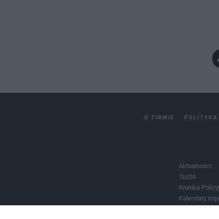
O FIRMIE
POLITYKA
Aktualności
Tcz24
Kronika Policy
Kalendarz imp
Salony urody 