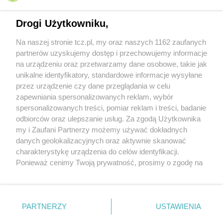
Drogi Użytkowniku,
Na naszej stronie tcz.pl, my oraz naszych 1162 zaufanych
partnerów uzyskujemy dostęp i przechowujemy informacje
na urządzeniu oraz przetwarzamy dane osobowe, takie jak
unikalne identyfikatory, standardowe informacje wysyłane
przez urządzenie czy dane przeglądania w celu
zapewniania spersonalizowanych reklam, wybór
O FIRMIE
POLITYKA PRYWATNOŚCI
HOSTING
spersonalizowanych treści, pomiar reklam i treści, badanie
REKLAMA
WSPÓŁPRACA
RSS
FACEBOOK
KONTAKT
odbiorców oraz ulepszanie usług. Za zgodą Użytkownika
my i Zaufani Partnerzy możemy używać dokładnych
Nasze serwisy
danych geolokalizacyjnych oraz aktywnie skanować
charakterystykę urządzenia do celów identyfikacji.
Aktualności
Muzyka i kultura
Ponieważ cenimy Twoją prywatność, prosimy o zgodę na
Tcz24
Archiwum wydarzeń
korzystanie z tych technologii poprzez kliknięcie
Kronika Policyjna
Telewizja Internetowa
„Akceptuję”. Zgoda jest dobrowolna i zawsze możesz ją
Kalendarz imprez
Sport
zmienić/wycofać klikając przycisk ustawień prywatności
Salony urody i masażu
Żłobki i przedszkola
PARTNERZY
USTAWIENIA
Historia miasta
Zdjęcia miasta
znajdujący się w lewym dolnym rogu strony
. Niektóre
Władze miasta
Zabytki
rodzaje przetwarzania danych nie wymagają zgody