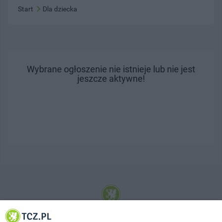
Start
Dla dziecka
Wybrane ogłoszenie nie istnieje lub nie jest
jeszcze aktywne!
© 2001-2026 Tczew - TCZ.PL Sp. z o.o. Internetowy Serwis Informacyjny Miasta
Tczewa