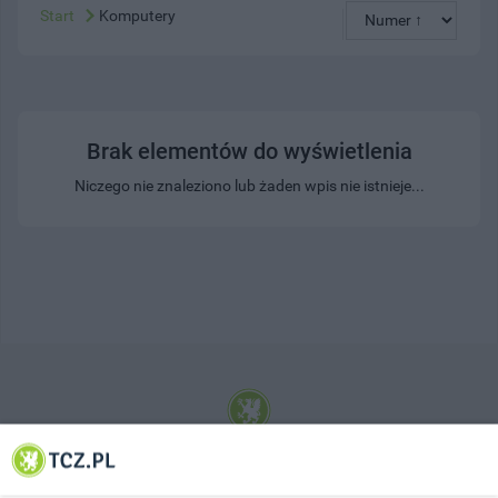
Start
Komputery
Brak elementów do wyświetlenia
Niczego nie znaleziono lub żaden wpis nie istnieje...
© 2001-2026 Tczew - TCZ.PL Sp. z o.o. Internetowy Serwis Informacyjny Miasta
Tczewa