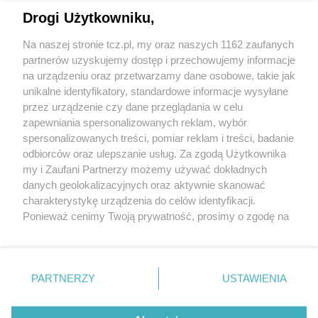
Drogi Użytkowniku,
Na naszej stronie tcz.pl, my oraz naszych 1162 zaufanych
partnerów uzyskujemy dostęp i przechowujemy informacje
na urządzeniu oraz przetwarzamy dane osobowe, takie jak
unikalne identyfikatory, standardowe informacje wysyłane
przez urządzenie czy dane przeglądania w celu
zapewniania spersonalizowanych reklam, wybór
O FIRMIE
POLITYKA PRYWATNOŚCI
HOSTING
spersonalizowanych treści, pomiar reklam i treści, badanie
REKLAMA
WSPÓŁPRACA
RSS
FACEBOOK
KONTAKT
odbiorców oraz ulepszanie usług. Za zgodą Użytkownika
my i Zaufani Partnerzy możemy używać dokładnych
Nasze serwisy
danych geolokalizacyjnych oraz aktywnie skanować
charakterystykę urządzenia do celów identyfikacji.
Aktualności
Muzyka i kultura
Ponieważ cenimy Twoją prywatność, prosimy o zgodę na
Tcz24
Archiwum wydarzeń
korzystanie z tych technologii poprzez kliknięcie
Kronika Policyjna
Telewizja Internetowa
„Akceptuję”. Zgoda jest dobrowolna i zawsze możesz ją
Kalendarz imprez
Sport
zmienić/wycofać klikając przycisk ustawień prywatności
Salony urody i masażu
Żłobki i przedszkola
PARTNERZY
USTAWIENIA
Historia miasta
Zdjęcia miasta
znajdujący się w lewym dolnym rogu strony
. Niektóre
Władze miasta
Zabytki
rodzaje przetwarzania danych nie wymagają zgody
użytkownika, ale masz prawo sprzeciwić się takiemu