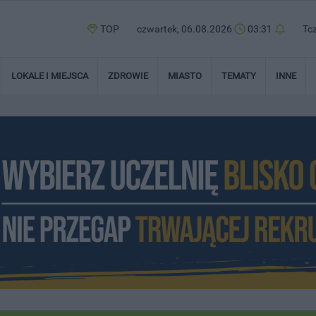
TOP
czwartek, 06.08.2026
03:31
Tc
LOKALE I MIEJSCA
ZDROWIE
MIASTO
TEMATY
INNE