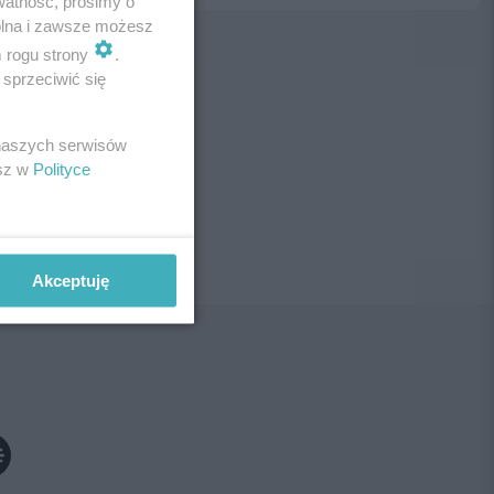
watność, prosimy o
wolna i zawsze możesz
m rogu strony
.
sprzeciwić się
ne!
 naszych serwisów
esz w
Polityce
Akceptuję