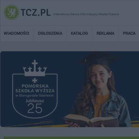
Internetowy Serwis Informacyjny Miasta Tczewa
WIADOMOŚCI
OGŁOSZENIA
KATALOG
REKLAMA
PRACA