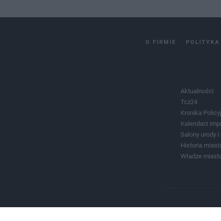
O FIRMIE
POLITYKA
Aktualności
Tcz24
Kronika Policy
Kalendarz imp
Salony urody 
Historia miast
Władze miast