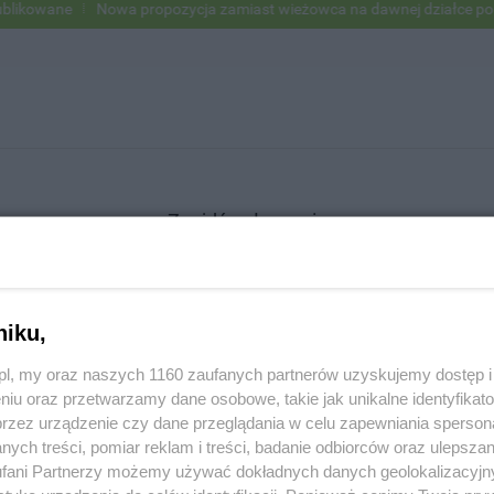
ikowane
Nowa propozycja zamiast wieżowca na dawnej działce po US
Znajdź ogłoszenie
niku,
SZUKAJ
z.pl, my oraz naszych 1160 zaufanych partnerów uzyskujemy dostęp
niu oraz przetwarzamy dane osobowe, takie jak unikalne identyfikat
przez urządzenie czy dane przeglądania w celu zapewniania sperson
ych treści, pomiar reklam i treści, badanie odbiorców oraz ulepszan
fani Partnerzy możemy używać dokładnych danych geolokalizacyjn