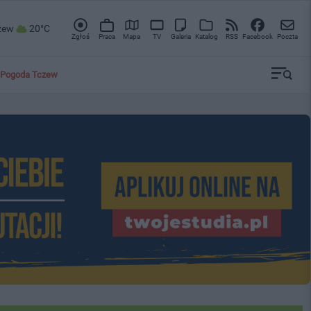
zew
20°C
Zgłoś
Praca
Mapa
TV
Galeria
Katalog
RSS
Facebook
Poczta
Pogoda Tczew