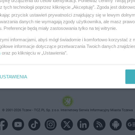
tykę urządzenia do celów identyfikacji. Ponieważ cenimy Twoją pry
z tych technologii poprzez kliknięcie „Akceptuję”. Zgoda jest dobro
ikając przycisk ustawień prywatności znajdujący się w lewym dolny
etwarzania danych nie wymagają zgody użytkownika, ale masz prawo 
. Preferencje będą miały zastosowania tylko na tej witrynie.
brane ogłoszenie nie istnieje lub nie jest jeszcze aktyw
szymi informacjami, abyś mógł świadomie i komfortowo korzystać z
gółowe informacje dotyczące przetwarzania Twoich danych znajdzi
s
oraz po kliknięciu w „Ustawienia”.
USTAWIENIA
© 2001-2026 Tczew - TCZ.PL Sp. z o.o. Internetowy Serwis Informacyjny Miasta Tczewa