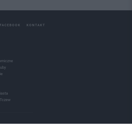
FACEBOOK
KONTAKT
omiczne
luby
ie
iasta
 Tczew