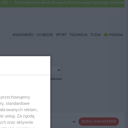
C
Pod wpływem alkoholu wjechał pod pociąg narażając zdrowie i życi
WIADOMOŚCI
CO BĘDZIE
SPORT
TELEWIZJA
TCZ24
POGODA
pokaż opcje dodatkowe
 i przechowujemy
ory, standardowe
alizowanych reklam,
ie usług. Za zgodą
ych oraz aktywnie
DODAJ OGŁOSZENIE