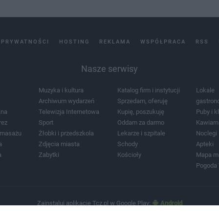
 PRYWATNOŚCI
HOSTING
REKLAMA
WSPÓŁPRACA
RSS
Nasze serwisy
Muzyka i kultura
Katalog firm i instytucji
Lokale
Archiwum wydarzeń
Sprzedam, oferuję
gastron
jna
Telewizja Internetowa
Kupię, poszukuję
Puby i k
rez
Sport
Oddam za darmo
Kawiarn
i masażu
Żłobki i przedszkola
Lekarze i szpitale
Noclegi
a
Zdjęcia miasta
Schody
Apteki
a
Zabytki
Kościoły
Mapa m
Pogoda
Zainstaluj aplikację Tcz.pl w Google Play:
Android