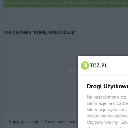
 pozostaje w swoich granicach. Rozporządzenie Rady Ministrów opubl
OGŁOSZENIA "KUPIĘ, POSZUKUJĘ"
Drogi Użytkow
Na naszej stronie tc
informacje na urządze
informacje wysyłane 
wybór spersonalizowan
Kupię, poszukuję
Sprzęt audio i wideo
Użytkownika my i Zau