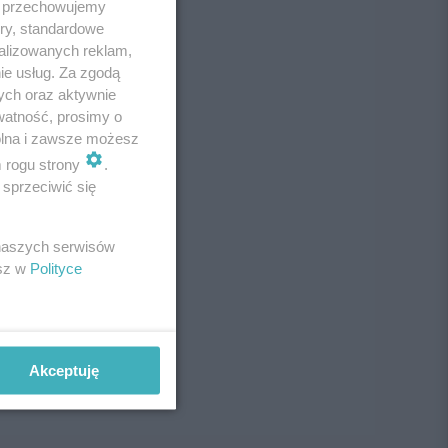
 i przechowujemy
ory, standardowe
alizowanych reklam,
ie usług. Za zgodą
ych oraz aktywnie
watność, prosimy o
wolna i zawsze możesz
m rogu strony
.
sprzeciwić się
 naszych serwisów
esz w
Polityce
Akceptuję