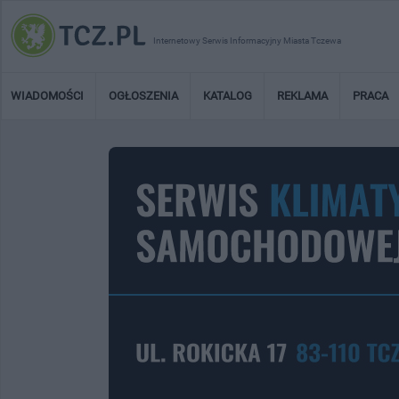
Internetowy Serwis Informacyjny Miasta Tczewa
WIADOMOŚCI
OGŁOSZENIA
KATALOG
REKLAMA
PRACA