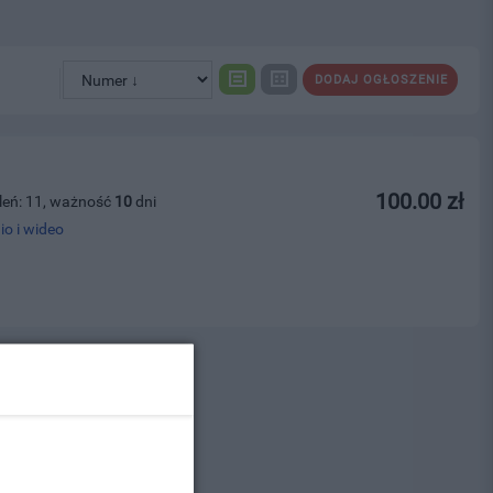
DODAJ OGŁOSZENIE
100.00 zł
leń: 11, ważność
10
dni
io i wideo