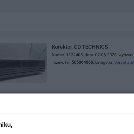
Korektor, CD TECHNICS
Numer: 1122408, data: 02.08.2026, wyświet
Tczew, tel.
505864868
, kategoria:
Sprzęt aud
1
niku,
strona 1 z
1