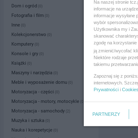
Na naszej stronie tc
Dom i ogród
(0)
informacje na urządze
Fotografia i film
informacje wysyłane 
(0)
wybór spersonalizowan
Inne
(0)
Użytkownika my i Zau
Kolekcjonerstwo
(0)
skanować charakterys
zgodę na korzystanie 
Komputery
(0)
ją zmienić/wycofać kl
Konsole i gry
(0)
Niektóre rodzaje prz
Książki
(0)
takiemu przetwarzaniu
Maszyny i narzędzia
(0)
Zapoznaj się z poniż
Meble i wyposażenie domu
internetowych. Szcze
(0)
Prywatności
i
Cookie
Motoryzacja - części
(0)
Motoryzacja - motory, motocykle
(0)
Motoryzacja - samochody
(2)
PARTNERZY
Muzyka i sztuka
(0)
Nauka i korepetycje
(0)