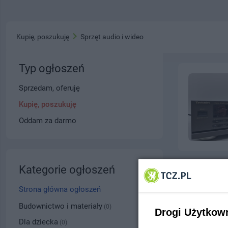
Kupię, poszukuję
Sprzęt audio i wideo
Typ ogłoszeń
Sprzedam, oferuję
Kupię, poszukuję
Oddam za darmo
Kategorie ogłoszeń
Strona główna ogłoszeń
Budownictwo i materiały
(0)
Drogi Użytkow
Dla dziecka
(0)