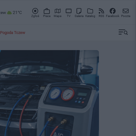
zew
21°C
Zgłoś
Praca
Mapa
TV
Galeria
Katalog
RSS
Facebook
Poczta
Pogoda Tczew