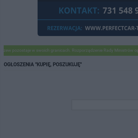
ozostaje w swoich granicach. Rozporządzenie Rady Ministrów opublik
OGŁOSZENIA "KUPIĘ, POSZUKUJĘ"