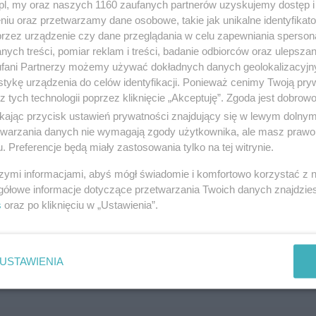
z.pl, my oraz naszych 1160 zaufanych partnerów uzyskujemy dostęp
niu oraz przetwarzamy dane osobowe, takie jak unikalne identyfikat
przez urządzenie czy dane przeglądania w celu zapewniania sperson
ych treści, pomiar reklam i treści, badanie odbiorców oraz ulepszan
fani Partnerzy możemy używać dokładnych danych geolokalizacyjn
tykę urządzenia do celów identyfikacji. Ponieważ cenimy Twoją pry
z tych technologii poprzez kliknięcie „Akceptuję”. Zgoda jest dobro
ikając przycisk ustawień prywatności znajdujący się w lewym dolny
etwarzania danych nie wymagają zgody użytkownika, ale masz prawo 
. Preferencje będą miały zastosowania tylko na tej witrynie.
szymi informacjami, abyś mógł świadomie i komfortowo korzystać z
gółowe informacje dotyczące przetwarzania Twoich danych znajdzi
s
oraz po kliknięciu w „Ustawienia”.
USTAWIENIA