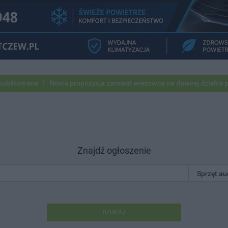
owane
Nowa propozycja zamiast wieżowca na dawnej działce po USC
Znajdź ogłoszenie
SZUKAJ