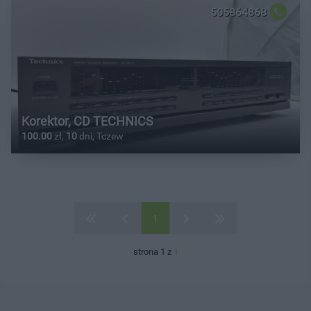
505864868
Korektor, CD TECHNICS
100.00
zł,
10
dni, Tczew
1
strona 1 z
1