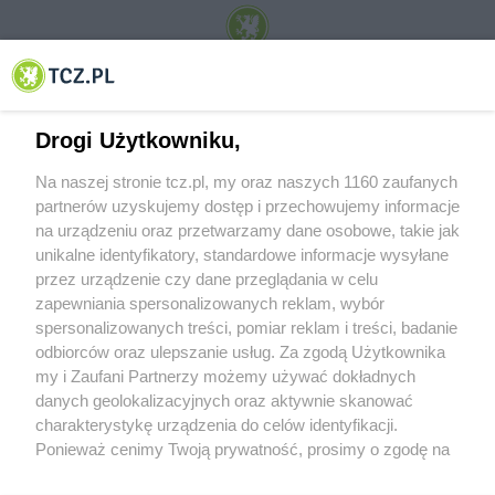
© 2001-2026 Tczew - TCZ.PL Sp. z o.o. Internetowy Serwis Informacyjny Miasta
Tczewa
Drogi Użytkowniku,
Na naszej stronie tcz.pl, my oraz naszych 1160 zaufanych
partnerów uzyskujemy dostęp i przechowujemy informacje
na urządzeniu oraz przetwarzamy dane osobowe, takie jak
unikalne identyfikatory, standardowe informacje wysyłane
przez urządzenie czy dane przeglądania w celu
zapewniania spersonalizowanych reklam, wybór
O FIRMIE
POLITYKA PRYWATNOŚCI
HOSTING
spersonalizowanych treści, pomiar reklam i treści, badanie
REKLAMA
WSPÓŁPRACA
RSS
FACEBOOK
KONTAKT
odbiorców oraz ulepszanie usług. Za zgodą Użytkownika
my i Zaufani Partnerzy możemy używać dokładnych
Nasze serwisy
danych geolokalizacyjnych oraz aktywnie skanować
charakterystykę urządzenia do celów identyfikacji.
Aktualności
Muzyka i kultura
Ponieważ cenimy Twoją prywatność, prosimy o zgodę na
Tcz24
Archiwum wydarzeń
korzystanie z tych technologii poprzez kliknięcie
Kronika Policyjna
Telewizja Internetowa