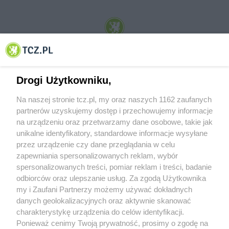
© 2001-2026 Tczew - TCZ.PL Sp. z o.o. Internetowy Serwis Informacyjny Miasta
Tczewa
Drogi Użytkowniku,
Na naszej stronie tcz.pl, my oraz naszych 1162 zaufanych
partnerów uzyskujemy dostęp i przechowujemy informacje
na urządzeniu oraz przetwarzamy dane osobowe, takie jak
unikalne identyfikatory, standardowe informacje wysyłane
przez urządzenie czy dane przeglądania w celu
zapewniania spersonalizowanych reklam, wybór
O FIRMIE
POLITYKA PRYWATNOŚCI
HOSTING
spersonalizowanych treści, pomiar reklam i treści, badanie
REKLAMA
WSPÓŁPRACA
RSS
FACEBOOK
KONTAKT
odbiorców oraz ulepszanie usług. Za zgodą Użytkownika
my i Zaufani Partnerzy możemy używać dokładnych
Nasze serwisy
danych geolokalizacyjnych oraz aktywnie skanować
charakterystykę urządzenia do celów identyfikacji.
Aktualności
Muzyka i kultura
Ponieważ cenimy Twoją prywatność, prosimy o zgodę na
Tcz24
Archiwum wydarzeń