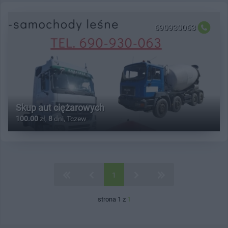
690930063
Skup aut ciężarowych
100.00
zł,
8
dni, Tczew
1
strona 1 z
1