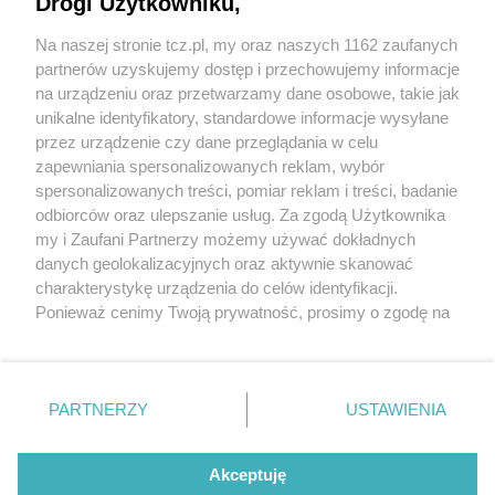
Drogi Użytkowniku,
Na naszej stronie tcz.pl, my oraz naszych 1162 zaufanych
partnerów uzyskujemy dostęp i przechowujemy informacje
na urządzeniu oraz przetwarzamy dane osobowe, takie jak
unikalne identyfikatory, standardowe informacje wysyłane
przez urządzenie czy dane przeglądania w celu
zapewniania spersonalizowanych reklam, wybór
O FIRMIE
POLITYKA PRYWATNOŚCI
HOSTING
spersonalizowanych treści, pomiar reklam i treści, badanie
REKLAMA
WSPÓŁPRACA
RSS
FACEBOOK
KONTAKT
odbiorców oraz ulepszanie usług. Za zgodą Użytkownika
my i Zaufani Partnerzy możemy używać dokładnych
Nasze serwisy
danych geolokalizacyjnych oraz aktywnie skanować
charakterystykę urządzenia do celów identyfikacji.
Aktualności
Muzyka i kultura
Ponieważ cenimy Twoją prywatność, prosimy o zgodę na
Tcz24
Archiwum wydarzeń
korzystanie z tych technologii poprzez kliknięcie
Kronika Policyjna
Telewizja Internetowa
„Akceptuję”. Zgoda jest dobrowolna i zawsze możesz ją
Kalendarz imprez
Sport
zmienić/wycofać klikając przycisk ustawień prywatności
Salony urody i masażu
Żłobki i przedszkola
PARTNERZY
USTAWIENIA
Historia miasta
Zdjęcia miasta
znajdujący się w lewym dolnym rogu strony
. Niektóre
Władze miasta
Zabytki
rodzaje przetwarzania danych nie wymagają zgody
użytkownika, ale masz prawo sprzeciwić się takiemu
Akceptuję
przetwarzaniu. Preferencje będą miały zastosowania tylko