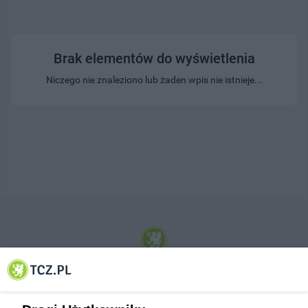
Brak elementów do wyświetlenia
Niczego nie znaleziono lub żaden wpis nie istnieje...
© 2001-2026 Tczew - TCZ.PL Sp. z o.o. Internetowy Serwis Informacyjny Miasta
Tczewa