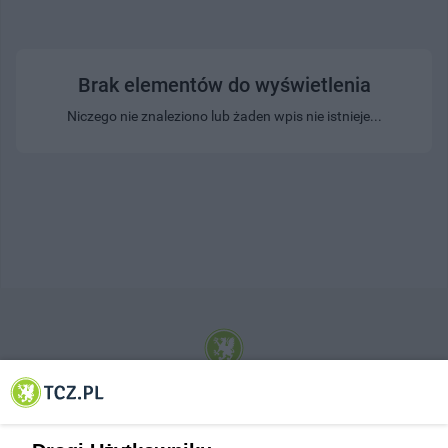
Brak elementów do wyświetlenia
Niczego nie znaleziono lub żaden wpis nie istnieje...
© 2001-2026 Tczew - TCZ.PL Sp. z o.o. Internetowy Serwis Informacyjny Miasta
Tczewa