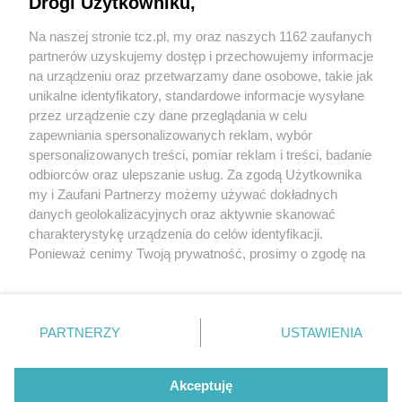
Drogi Użytkowniku,
Na naszej stronie tcz.pl, my oraz naszych 1162 zaufanych
partnerów uzyskujemy dostęp i przechowujemy informacje
na urządzeniu oraz przetwarzamy dane osobowe, takie jak
unikalne identyfikatory, standardowe informacje wysyłane
przez urządzenie czy dane przeglądania w celu
zapewniania spersonalizowanych reklam, wybór
O FIRMIE
POLITYKA PRYWATNOŚCI
HOSTING
spersonalizowanych treści, pomiar reklam i treści, badanie
REKLAMA
WSPÓŁPRACA
RSS
FACEBOOK
KONTAKT
odbiorców oraz ulepszanie usług. Za zgodą Użytkownika
my i Zaufani Partnerzy możemy używać dokładnych
Nasze serwisy
danych geolokalizacyjnych oraz aktywnie skanować
charakterystykę urządzenia do celów identyfikacji.
Aktualności
Muzyka i kultura
Ponieważ cenimy Twoją prywatność, prosimy o zgodę na
Tcz24
Archiwum wydarzeń
korzystanie z tych technologii poprzez kliknięcie
Kronika Policyjna
Telewizja Internetowa
„Akceptuję”. Zgoda jest dobrowolna i zawsze możesz ją
Kalendarz imprez
Sport
zmienić/wycofać klikając przycisk ustawień prywatności
Salony urody i masażu
Żłobki i przedszkola
PARTNERZY
USTAWIENIA
Historia miasta
Zdjęcia miasta
znajdujący się w lewym dolnym rogu strony
. Niektóre
Władze miasta
Zabytki
rodzaje przetwarzania danych nie wymagają zgody
użytkownika, ale masz prawo sprzeciwić się takiemu
Akceptuję
przetwarzaniu. Preferencje będą miały zastosowania tylko