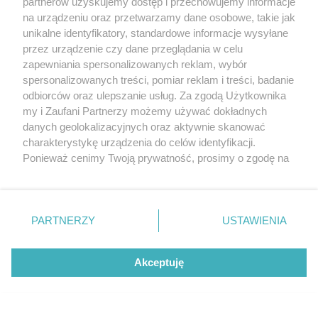
partnerów uzyskujemy dostęp i przechowujemy informacje
na urządzeniu oraz przetwarzamy dane osobowe, takie jak
unikalne identyfikatory, standardowe informacje wysyłane
przez urządzenie czy dane przeglądania w celu
zapewniania spersonalizowanych reklam, wybór
O FIRMIE
POLITYKA PRYWATNOŚCI
HOSTING
spersonalizowanych treści, pomiar reklam i treści, badanie
REKLAMA
WSPÓŁPRACA
RSS
FACEBOOK
KONTAKT
odbiorców oraz ulepszanie usług. Za zgodą Użytkownika
my i Zaufani Partnerzy możemy używać dokładnych
Nasze serwisy
danych geolokalizacyjnych oraz aktywnie skanować
charakterystykę urządzenia do celów identyfikacji.
Aktualności
Muzyka i kultura
Ponieważ cenimy Twoją prywatność, prosimy o zgodę na
Tcz24
Archiwum wydarzeń
korzystanie z tych technologii poprzez kliknięcie
Kronika Policyjna
Telewizja Internetowa
„Akceptuję”. Zgoda jest dobrowolna i zawsze możesz ją
Kalendarz imprez
Sport
zmienić/wycofać klikając przycisk ustawień prywatności
Salony urody i masażu
Żłobki i przedszkola
PARTNERZY
USTAWIENIA
Historia miasta
Zdjęcia miasta
znajdujący się w lewym dolnym rogu strony
. Niektóre
Władze miasta
Zabytki
rodzaje przetwarzania danych nie wymagają zgody
użytkownika, ale masz prawo sprzeciwić się takiemu
Akceptuję
przetwarzaniu. Preferencje będą miały zastosowania tylko
na tej witrynie.
Zainstaluj aplikację Tcz.pl w Google Play:
Android
Zapoznaj się z poniższymi informacjami, abyś mógł