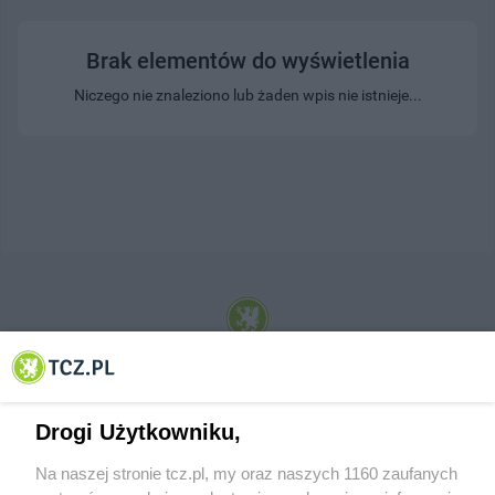
Brak elementów do wyświetlenia
Niczego nie znaleziono lub żaden wpis nie istnieje...
© 2001-2026 Tczew - TCZ.PL Sp. z o.o. Internetowy Serwis Informacyjny Miasta
Tczewa
Drogi Użytkowniku,
Na naszej stronie tcz.pl, my oraz naszych 1160 zaufanych