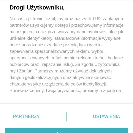
Drogi Użytkowniku,
Na naszej stronie tcz.pl, my oraz naszych 1162 zaufanych
partnerów uzyskujemy dostęp i przechowujemy informacje
na urządzeniu oraz przetwarzamy dane osobowe, takie jak
unikalne identyfikatory, standardowe informacje wysyłane
przez urządzenie czy dane przeglądania w celu
zapewniania spersonalizowanych reklam, wybór
O FIRMIE
POLITYKA PRYWATNOŚCI
HOSTING
spersonalizowanych treści, pomiar reklam i treści, badanie
REKLAMA
WSPÓŁPRACA
RSS
FACEBOOK
KONTAKT
odbiorców oraz ulepszanie usług. Za zgodą Użytkownika
my i Zaufani Partnerzy możemy używać dokładnych
Nasze serwisy
danych geolokalizacyjnych oraz aktywnie skanować
charakterystykę urządzenia do celów identyfikacji.
Aktualności
Muzyka i kultura
Ponieważ cenimy Twoją prywatność, prosimy o zgodę na
Tcz24
Archiwum wydarzeń
korzystanie z tych technologii poprzez kliknięcie
Kronika Policyjna
Telewizja Internetowa
„Akceptuję”. Zgoda jest dobrowolna i zawsze możesz ją
Kalendarz imprez
Sport
zmienić/wycofać klikając przycisk ustawień prywatności
Salony urody i masażu
Żłobki i przedszkola
PARTNERZY
USTAWIENIA
Historia miasta
Zdjęcia miasta
znajdujący się w lewym dolnym rogu strony
. Niektóre
Władze miasta
Zabytki
rodzaje przetwarzania danych nie wymagają zgody
użytkownika, ale masz prawo sprzeciwić się takiemu