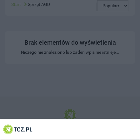
Start
Sprzęt AGD
Brak elementów do wyświetlenia
Niczego nie znaleziono lub żaden wpis nie istnieje...
© 2001-2026 Tczew - TCZ.PL Sp. z o.o. Internetowy Serwis Informacyjny Miasta
Tczewa