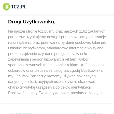
© 2001-2026 Tczew - TCZ.PL Sp. z o.o. Internetowy Serwis Informacyjny Miasta
Tczewa
Drogi Użytkowniku,
Na naszej stronie tcz.pl, my oraz naszych 1162 zaufanych
partnerów uzyskujemy dostęp i przechowujemy informacje
na urządzeniu oraz przetwarzamy dane osobowe, takie jak
unikalne identyfikatory, standardowe informacje wysyłane
przez urządzenie czy dane przeglądania w celu
zapewniania spersonalizowanych reklam, wybór
O FIRMIE
POLITYKA PRYWATNOŚCI
HOSTING
spersonalizowanych treści, pomiar reklam i treści, badanie
REKLAMA
WSPÓŁPRACA
RSS
FACEBOOK
KONTAKT
odbiorców oraz ulepszanie usług. Za zgodą Użytkownika
my i Zaufani Partnerzy możemy używać dokładnych
Nasze serwisy
danych geolokalizacyjnych oraz aktywnie skanować
charakterystykę urządzenia do celów identyfikacji.
Aktualności
Muzyka i kultura
Ponieważ cenimy Twoją prywatność, prosimy o zgodę na
Tcz24
Archiwum wydarzeń
korzystanie z tych technologii poprzez kliknięcie
Kronika Policyjna
Telewizja Internetowa
„Akceptuję”. Zgoda jest dobrowolna i zawsze możesz ją
Kalendarz imprez
Sport
zmienić/wycofać klikając przycisk ustawień prywatności
Salony urody i masażu
Żłobki i przedszkola