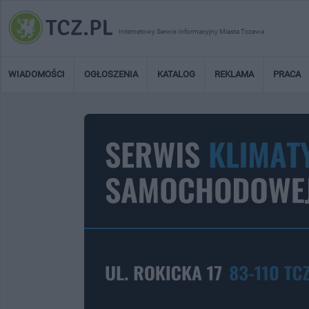
Internetowy Serwis Informacyjny Miasta Tczewa
WIADOMOŚCI
OGŁOSZENIA
KATALOG
REKLAMA
PRACA