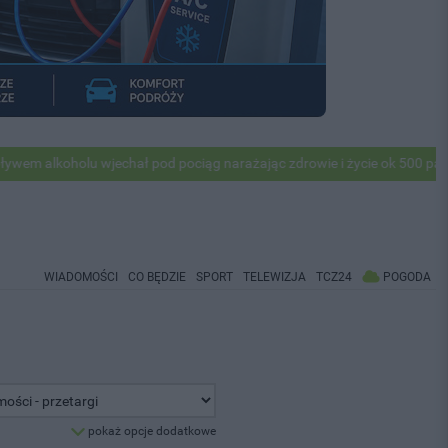
lkoholu wjechał pod pociąg narażając zdrowie i życie ok 500 pasażerów
WIADOMOŚCI
CO BĘDZIE
SPORT
TELEWIZJA
TCZ24
POGODA
pokaż opcje dodatkowe