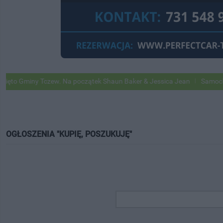
Gminy Tczew. Na początek Shaun Baker & Jessica Jean
Samochody Goo
OGŁOSZENIA "KUPIĘ, POSZUKUJĘ"