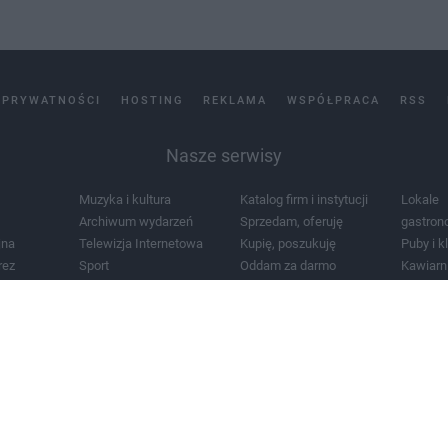
 PRYWATNOŚCI
HOSTING
REKLAMA
WSPÓŁPRACA
RSS
Nasze serwisy
Muzyka i kultura
Katalog firm i instytucji
Lokale
Archiwum wydarzeń
Sprzedam, oferuję
gastron
jna
Telewizja Internetowa
Kupię, poszukuję
Puby i k
rez
Sport
Oddam za darmo
Kawiarn
i masażu
Żłobki i przedszkola
Lekarze i szpitale
Noclegi
a
Zdjęcia miasta
Schody
Apteki
a
Zabytki
Kościoły
Mapa m
Pogoda
Zainstaluj aplikację Tcz.pl w Google Play:
Android