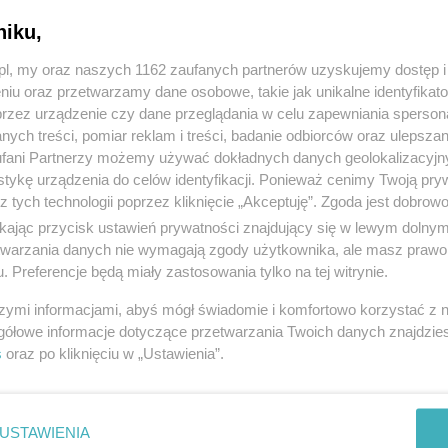
niku,
z.pl, my oraz naszych 1162 zaufanych partnerów uzyskujemy dostęp
niu oraz przetwarzamy dane osobowe, takie jak unikalne identyfikat
przez urządzenie czy dane przeglądania w celu zapewniania sperson
ych treści, pomiar reklam i treści, badanie odbiorców oraz ulepszan
fani Partnerzy możemy używać dokładnych danych geolokalizacyjn
tykę urządzenia do celów identyfikacji. Ponieważ cenimy Twoją pry
z tych technologii poprzez kliknięcie „Akceptuję”. Zgoda jest dobro
ikając przycisk ustawień prywatności znajdujący się w lewym dolny
etwarzania danych nie wymagają zgody użytkownika, ale masz prawo 
. Preferencje będą miały zastosowania tylko na tej witrynie.
szymi informacjami, abyś mógł świadomie i komfortowo korzystać z
gółowe informacje dotyczące przetwarzania Twoich danych znajdzi
s
oraz po kliknięciu w „Ustawienia”.
USTAWIENIA