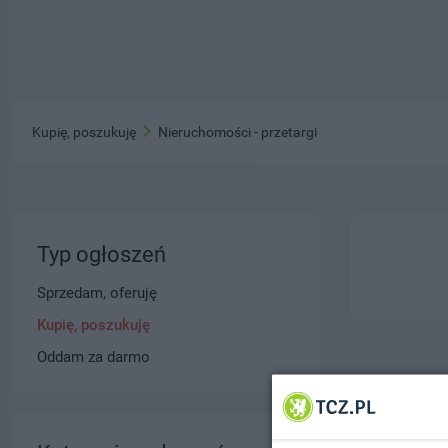
Kupię, poszukuję
Nieruchomości - przetargi
Typ ogłoszeń
Sprzedam, oferuję
Kupię, poszukuję
Oddam za darmo