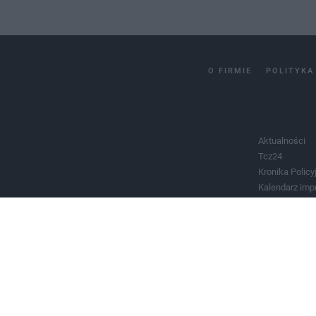
O FIRMIE
POLITYKA
Aktualności
Tcz24
Kronika Policy
Kalendarz imp
Salony urody 
Historia miast
Władze miast