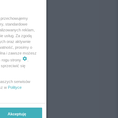
 i przechowujemy
ory, standardowe
alizowanych reklam,
ie usług. Za zgodą
ych oraz aktywnie
watność, prosimy o
wolna i zawsze możesz
m rogu strony
.
sprzeciwić się
 naszych serwisów
esz w
Polityce
Akceptuję