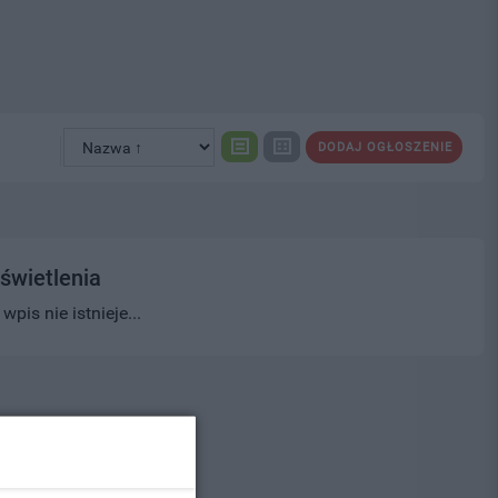
DODAJ OGŁOSZENIE
świetlenia
pis nie istnieje...