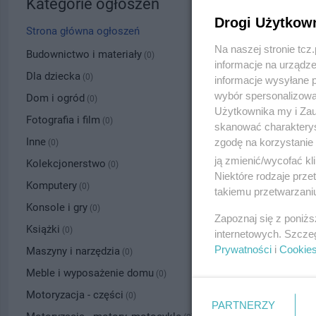
Kategorie ogłoszeń
Drogi Użytkow
Strona główna ogłoszeń
Na naszej stronie tc
Budownictwo i materiały
(0)
informacje na urządze
Dla dziecka
(0)
informacje wysyłane 
wybór spersonalizowan
Dom i ogród
(0)
Użytkownika my i Zau
Fotografia i film
(0)
skanować charakterys
Inne
zgodę na korzystanie 
(0)
ją zmienić/wycofać kl
Kolekcjonerstwo
(0)
Niektóre rodzaje prz
Komputery
(0)
takiemu przetwarzaniu
Konsole i gry
(0)
Zapoznaj się z poniż
Książki
(0)
internetowych. Szcze
Prywatności
i
Cookie
Maszyny i narzędzia
(0)
Meble i wyposażenie domu
(0)
Motoryzacja - części
(0)
PARTNERZY