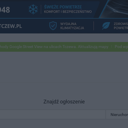
gle Street View na ulicach Tczewa. Aktualizują mapy
Pod wpływem a
Znajdź ogłoszenie