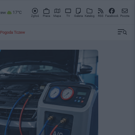
zew
17°C
Zgłoś
Praca
Mapa
TV
Galeria
Katalog
RSS
Facebook
Poczta
Pogoda Tczew