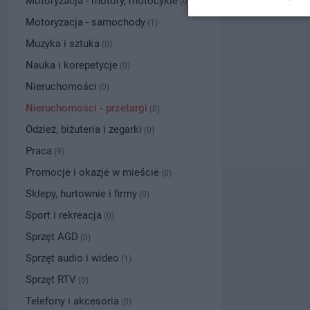
Motoryzacja - motory, motocykle
(0)
Motoryzacja - samochody
(1)
Muzyka i sztuka
(0)
Nauka i korepetycje
(0)
Nieruchomości
(0)
Nieruchomości - przetargi
(0)
Odzież, biżuteria i zegarki
(0)
Praca
(9)
Promocje i okazje w mieście
(0)
Sklepy, hurtownie i firmy
(0)
Sport i rekreacja
(0)
Sprzęt AGD
(0)
Sprzęt audio i wideo
(1)
Sprzęt RTV
(0)
Telefony i akcesoria
(0)