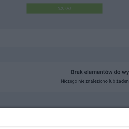
SZUKAJ
Brak elementów do wy
Niczego nie znaleziono lub żaden w