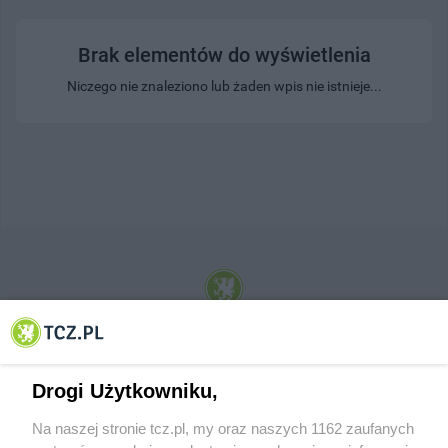
Brak elementów do wyświetlenia
Niczego nie znaleziono lub żaden wpis nie istnieje...
© 2001-2026 Tczew - TCZ.PL Sp. z o.o. Internetowy Serwis Informacyjny Miasta
Tczewa
Drogi Użytkowniku,
Na naszej stronie tcz.pl, my oraz naszych 1162 zaufanych