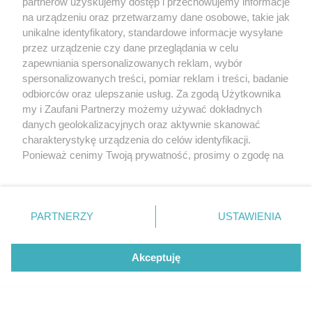
partnerów uzyskujemy dostęp i przechowujemy informacje
na urządzeniu oraz przetwarzamy dane osobowe, takie jak
unikalne identyfikatory, standardowe informacje wysyłane
przez urządzenie czy dane przeglądania w celu
zapewniania spersonalizowanych reklam, wybór
O FIRMIE
POLITYKA PRYWATNOŚCI
HOSTING
spersonalizowanych treści, pomiar reklam i treści, badanie
REKLAMA
WSPÓŁPRACA
RSS
FACEBOOK
KONTAKT
odbiorców oraz ulepszanie usług. Za zgodą Użytkownika
my i Zaufani Partnerzy możemy używać dokładnych
Nasze serwisy
danych geolokalizacyjnych oraz aktywnie skanować
charakterystykę urządzenia do celów identyfikacji.
Aktualności
Muzyka i kultura
Ponieważ cenimy Twoją prywatność, prosimy o zgodę na
Tcz24
Archiwum wydarzeń
korzystanie z tych technologii poprzez kliknięcie
Kronika Policyjna
Telewizja Internetowa
„Akceptuję”. Zgoda jest dobrowolna i zawsze możesz ją
Kalendarz imprez
Sport
zmienić/wycofać klikając przycisk ustawień prywatności
Salony urody i masażu
Żłobki i przedszkola
PARTNERZY
USTAWIENIA
Historia miasta
Zdjęcia miasta
znajdujący się w lewym dolnym rogu strony
. Niektóre
Władze miasta
Zabytki
rodzaje przetwarzania danych nie wymagają zgody
użytkownika, ale masz prawo sprzeciwić się takiemu
Akceptuję
przetwarzaniu. Preferencje będą miały zastosowania tylko
na tej witrynie.
Zainstaluj aplikację Tcz.pl w Google Play:
Android
Zapoznaj się z poniższymi informacjami, abyś mógł