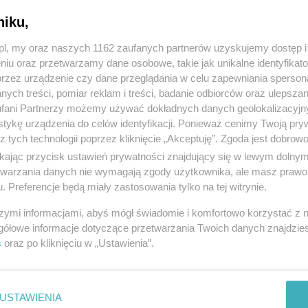
niku,
z.pl, my oraz naszych 1162 zaufanych partnerów uzyskujemy dostęp
niu oraz przetwarzamy dane osobowe, takie jak unikalne identyfikat
przez urządzenie czy dane przeglądania w celu zapewniania sperson
ych treści, pomiar reklam i treści, badanie odbiorców oraz ulepszan
fani Partnerzy możemy używać dokładnych danych geolokalizacyjn
tykę urządzenia do celów identyfikacji. Ponieważ cenimy Twoją pry
z tych technologii poprzez kliknięcie „Akceptuję”. Zgoda jest dobro
ikając przycisk ustawień prywatności znajdujący się w lewym dolny
etwarzania danych nie wymagają zgody użytkownika, ale masz prawo 
. Preferencje będą miały zastosowania tylko na tej witrynie.
szymi informacjami, abyś mógł świadomie i komfortowo korzystać z
gółowe informacje dotyczące przetwarzania Twoich danych znajdzi
s
oraz po kliknięciu w „Ustawienia”.
USTAWIENIA