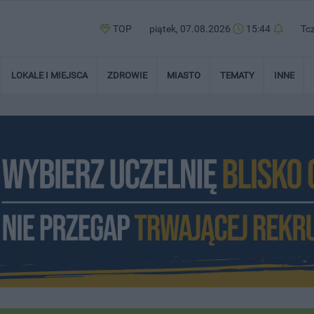
TOP
piątek, 07.08.2026
15:44
Tc
LOKALE I MIEJSCA
ZDROWIE
MIASTO
TEMATY
INNE