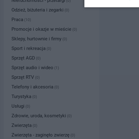
Nieruchomości - przetargi
(0)
Odzież, biżuteria i zegarki
(0)
Praca
(10)
Promocje i okazje w mieście
(0)
Sklepy, hurtownie i firmy
(0)
Sport i rekreacja
(0)
Sprzęt AGD
(0)
Sprzęt audio i wideo
(1)
Sprzęt RTV
(0)
Telefony i akcesoria
(0)
Turystyka
(0)
Usługi
(0)
Zdrowie, uroda, kosmetyki
(0)
Zwierzęta
(0)
Zwierzęta - zaginęło zwierzę
(0)