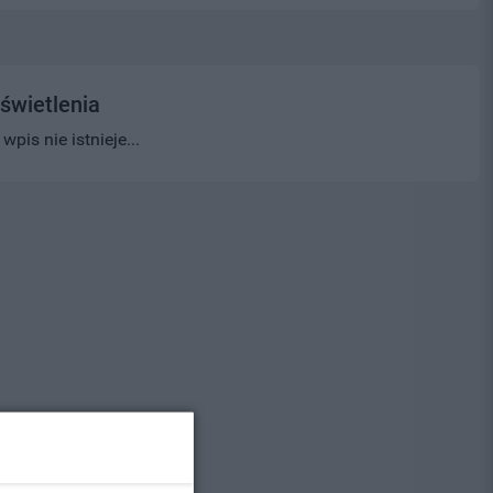
świetlenia
pis nie istnieje...