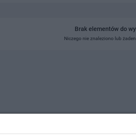
Brak elementów do wy
Niczego nie znaleziono lub żaden w