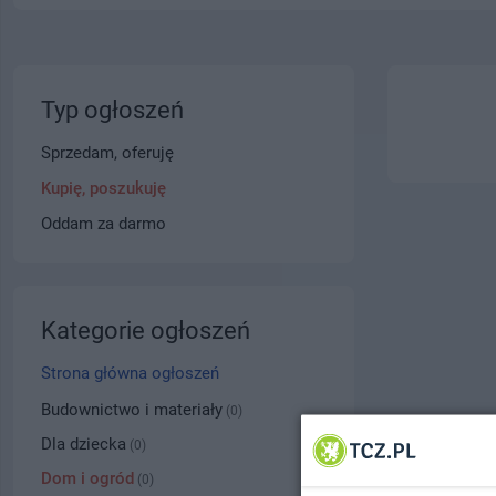
Typ ogłoszeń
Sprzedam, oferuję
Kupię, poszukuję
Oddam za darmo
Kategorie ogłoszeń
Strona główna ogłoszeń
Budownictwo i materiały
(0)
Dla dziecka
(0)
Dom i ogród
(0)