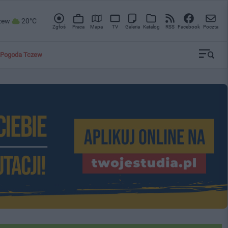
zew
20°C
Zgłoś
Praca
Mapa
TV
Galeria
Katalog
RSS
Facebook
Poczta
Pogoda Tczew