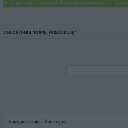
 Gminy Tczew. Na początek Shaun Baker & Jessica Jean
Samochody Go
OGŁOSZENIA "KUPIĘ, POSZUKUJĘ"
Kupię, poszukuję
Dom i ogród