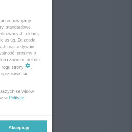
 i przechowujemy
ory, standardowe
alizowanych reklam,
ie usług. Za zgodą
ych oraz aktywnie
watność, prosimy o
wolna i zawsze możesz
m rogu strony
.
sprzeciwić się
 naszych serwisów
esz w
Polityce
Akceptuję