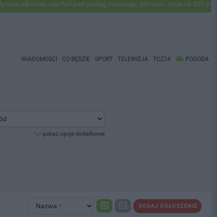
alkoholu wjechał pod pociąg narażając zdrowie i życie ok 500 pasażeró
WIADOMOŚCI
CO BĘDZIE
SPORT
TELEWIZJA
TCZ24
POGODA
pokaż opcje dodatkowe
DODAJ OGŁOSZENIE