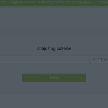
ogle Street View na ulicach Tczewa. Aktualizują mapy
Pod wpływem 
Znajdź ogłoszenie
SZUKAJ