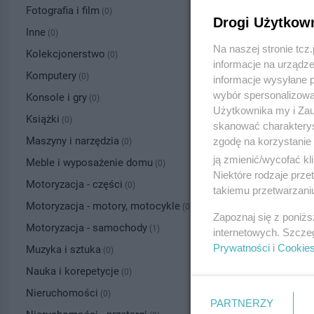
Fotografia i film
(0)
Drogi Użytkow
Inne
(0)
Na naszej stronie tc
Kolekcjonerstwo
(0)
informacje na urządze
Komputery
(0)
informacje wysyłane 
wybór spersonalizowan
Konsole i gry
(0)
Użytkownika my i Zau
Książki
(0)
skanować charakterys
Maszyny i narzędzia
zgodę na korzystanie 
(0)
ją zmienić/wycofać kl
Meble i wyposażenie domu
(0)
Niektóre rodzaje prz
Motoryzacja - części
(0)
takiemu przetwarzaniu
Motoryzacja - motory, motocykle
(0)
Zapoznaj się z poniż
Motoryzacja - samochody
(1)
internetowych. Szcze
Prywatności
i
Cookie
Muzyka i sztuka
(0)
Nauka i korepetycje
(0)
Nieruchomości
(0)
PARTNERZY