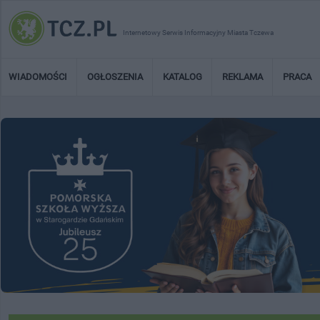
Internetowy Serwis Informacyjny Miasta Tczewa
WIADOMOŚCI
OGŁOSZENIA
KATALOG
REKLAMA
PRACA