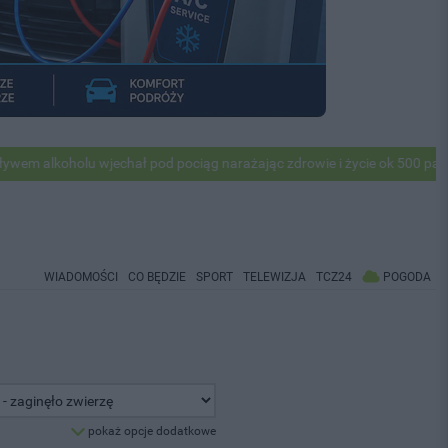
lkoholu wjechał pod pociąg narażając zdrowie i życie ok 500 pasażerów
WIADOMOŚCI
CO BĘDZIE
SPORT
TELEWIZJA
TCZ24
POGODA
pokaż opcje dodatkowe