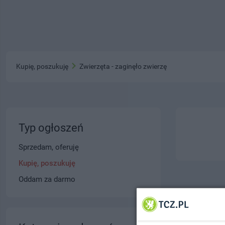
Kupię, poszukuję
Zwierzęta - zaginęło zwierzę
Typ ogłoszeń
Sprzedam, oferuję
Kupię, poszukuję
Oddam za darmo