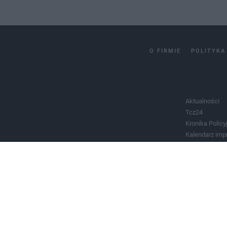
O FIRMIE
POLITYKA
Aktualności
Tcz24
Kronika Policy
Kalendarz imp
Salony urody 
Historia miast
Władze miast