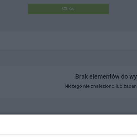
SZUKAJ
Brak elementów do wy
Niczego nie znaleziono lub żaden w