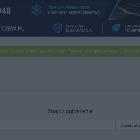
gle Street View na ulicach Tczewa. Aktualizują mapy
Pod wpływem a
Znajdź ogłoszenie