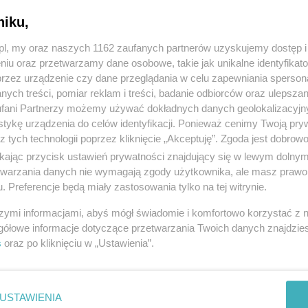
niku,
z.pl, my oraz naszych 1162 zaufanych partnerów uzyskujemy dostęp
niu oraz przetwarzamy dane osobowe, takie jak unikalne identyfikat
przez urządzenie czy dane przeglądania w celu zapewniania sperson
ych treści, pomiar reklam i treści, badanie odbiorców oraz ulepszan
fani Partnerzy możemy używać dokładnych danych geolokalizacyjn
tykę urządzenia do celów identyfikacji. Ponieważ cenimy Twoją pry
z tych technologii poprzez kliknięcie „Akceptuję”. Zgoda jest dobro
ikając przycisk ustawień prywatności znajdujący się w lewym dolny
etwarzania danych nie wymagają zgody użytkownika, ale masz prawo 
. Preferencje będą miały zastosowania tylko na tej witrynie.
szymi informacjami, abyś mógł świadomie i komfortowo korzystać z
gółowe informacje dotyczące przetwarzania Twoich danych znajdzi
s
oraz po kliknięciu w „Ustawienia”.
USTAWIENIA