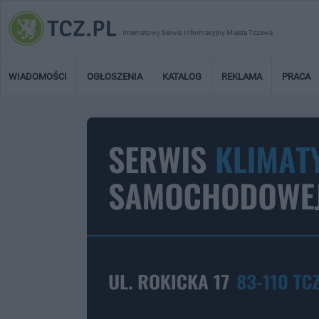
Internetowy Serwis Informacyjny Miasta Tczewa
WIADOMOŚCI
OGŁOSZENIA
KATALOG
REKLAMA
PRACA