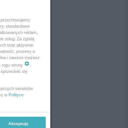
 i przechowujemy
ory, standardowe
alizowanych reklam,
ie usług. Za zgodą
ych oraz aktywnie
watność, prosimy o
wolna i zawsze możesz
m rogu strony
.
sprzeciwić się
 naszych serwisów
esz w
Polityce
Akceptuję