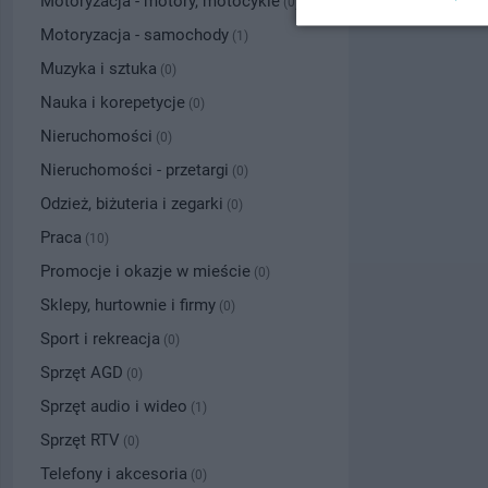
Motoryzacja - motory, motocykle
(0)
Motoryzacja - samochody
(1)
Muzyka i sztuka
(0)
Nauka i korepetycje
(0)
Nieruchomości
(0)
Nieruchomości - przetargi
(0)
Odzież, biżuteria i zegarki
(0)
Praca
(10)
Promocje i okazje w mieście
(0)
Sklepy, hurtownie i firmy
(0)
Sport i rekreacja
(0)
Sprzęt AGD
(0)
Sprzęt audio i wideo
(1)
Sprzęt RTV
(0)
Telefony i akcesoria
(0)