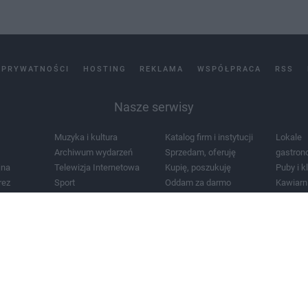
 PRYWATNOŚCI
HOSTING
REKLAMA
WSPÓŁPRACA
RSS
Nasze serwisy
Muzyka i kultura
Katalog firm i instytucji
Lokale
Archiwum wydarzeń
Sprzedam, oferuję
gastron
jna
Telewizja Internetowa
Kupię, poszukuję
Puby i k
rez
Sport
Oddam za darmo
Kawiarn
i masażu
Żłobki i przedszkola
Lekarze i szpitale
Noclegi
a
Zdjęcia miasta
Schody
Apteki
a
Zabytki
Kościoły
Mapa m
Pogoda
Zainstaluj aplikację Tcz.pl w Google Play:
Android