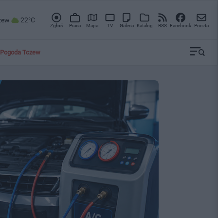
zew
22°C
Zgłoś
Praca
Mapa
TV
Galeria
Katalog
RSS
Facebook
Poczta
Pogoda Tczew