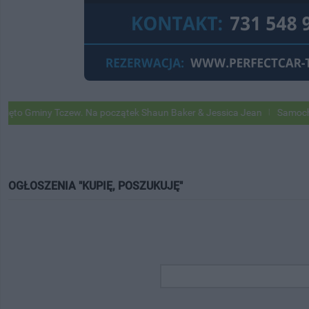
Gminy Tczew. Na początek Shaun Baker & Jessica Jean
Samochody Goo
OGŁOSZENIA "KUPIĘ, POSZUKUJĘ"