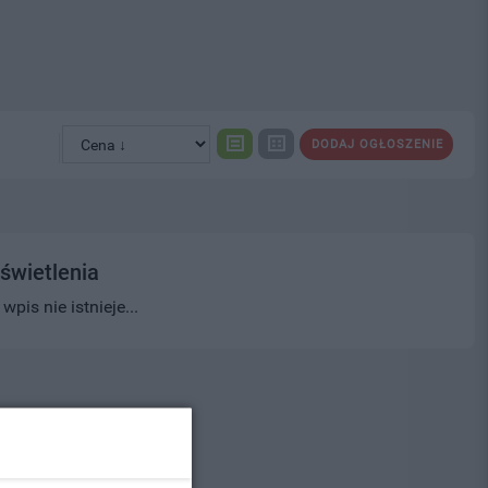
DODAJ OGŁOSZENIE
świetlenia
pis nie istnieje...