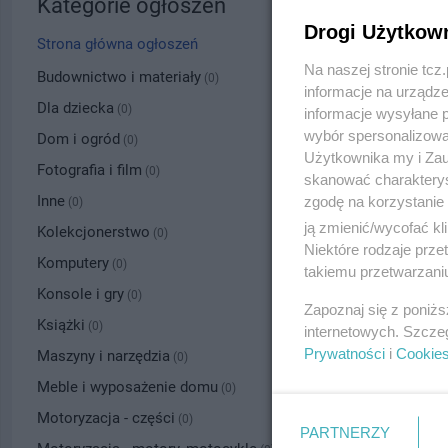
Kategorie ogłoszeń
Drogi Użytkow
Strona główna ogłoszeń
Na naszej stronie tc
Budownictwo i materiały
(0)
informacje na urządze
Dla dziecka
(0)
informacje wysyłane 
wybór spersonalizowan
Dom i ogród
(0)
Użytkownika my i Zau
Fotografia i film
(0)
skanować charakterys
Inne
zgodę na korzystanie 
(0)
ją zmienić/wycofać kl
Kolekcjonerstwo
(0)
Niektóre rodzaje prz
Komputery
(0)
takiemu przetwarzaniu
Konsole i gry
(0)
Zapoznaj się z poniż
Książki
(0)
internetowych. Szcze
Prywatności
i
Cookie
Maszyny i narzędzia
(0)
Meble i wyposażenie domu
(0)
Motoryzacja - części
(0)
PARTNERZY