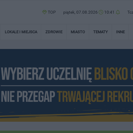
TOP
piątek, 07.08.2026
10:41
Tc
LOKALE I MIEJSCA
ZDROWIE
MIASTO
TEMATY
INNE