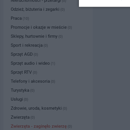
Nieruchomości - przetargi
(0)
Odzież, biżuteria i zegarki
(0)
Praca
(10)
Promocje i okazje w mieście
(0)
Sklepy, hurtownie i firmy
(0)
Sport i rekreacja
(0)
Sprzęt AGD
(0)
Sprzęt audio i wideo
(1)
Sprzęt RTV
(0)
Telefony i akcesoria
(0)
Turystyka
(0)
Usługi
(0)
Zdrowie, uroda, kosmetyki
(0)
Zwierzęta
(0)
Zwierzęta - zaginęło zwierzę
(0)