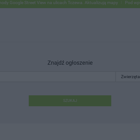
ogle Street View na ulicach Tczewa. Aktualizują mapy
Pod wpływem 
Znajdź ogłoszenie
SZUKAJ