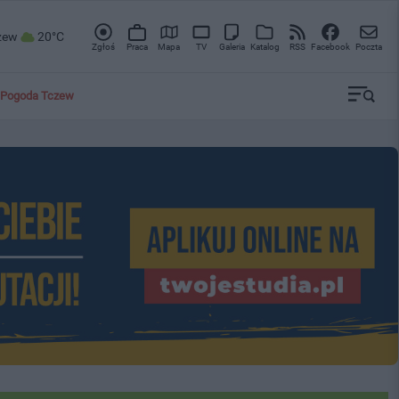
zew
20°C
Zgłoś
Praca
Mapa
TV
Galeria
Katalog
RSS
Facebook
Poczta
Pogoda Tczew