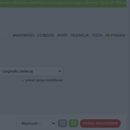
alkoholu wjechał pod pociąg narażając zdrowie i życie ok 500 pasażeró
WIADOMOŚCI
CO BĘDZIE
SPORT
TELEWIZJA
TCZ24
POGODA
pokaż opcje dodatkowe
DODAJ OGŁOSZENIE