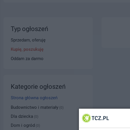
Typ ogłoszeń
Sprzedam, oferuję
Kupię, poszukuję
Oddam za darmo
Kategorie ogłoszeń
Strona główna ogłoszeń
Budownictwo i materiały
(0)
Dla dziecka
(0)
Dom i ogród
(0)