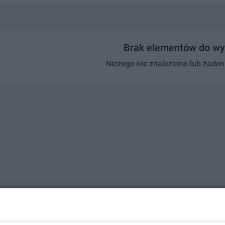
Brak elementów do wy
Niczego nie znaleziono lub żaden w