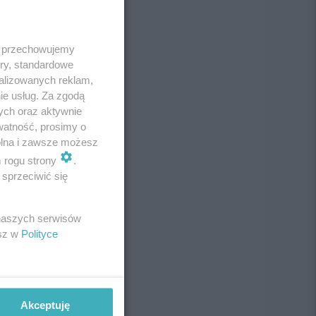
 i przechowujemy
ory, standardowe
alizowanych reklam,
ie usług. Za zgodą
ych oraz aktywnie
watność, prosimy o
wolna i zawsze możesz
m rogu strony
.
sprzeciwić się
 naszych serwisów
esz w
Polityce
Akceptuję