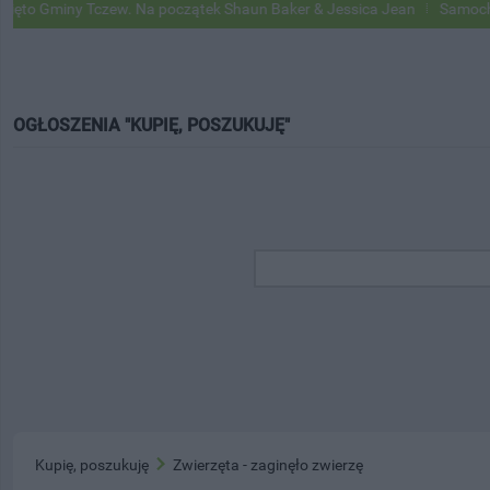
 Gminy Tczew. Na początek Shaun Baker & Jessica Jean
Samochody Go
OGŁOSZENIA "KUPIĘ, POSZUKUJĘ"
Kupię, poszukuję
Zwierzęta - zaginęło zwierzę