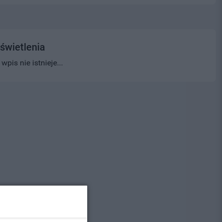
świetlenia
pis nie istnieje...