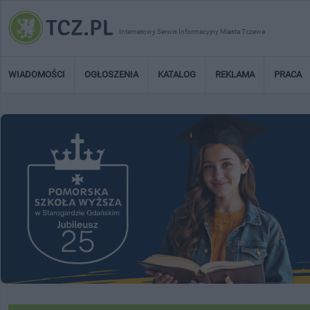
Internetowy Serwis Informacyjny Miasta Tczewa
WIADOMOŚCI
OGŁOSZENIA
KATALOG
REKLAMA
PRACA