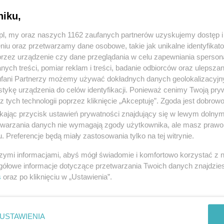
niku,
z.pl, my oraz naszych 1162 zaufanych partnerów uzyskujemy dostęp
niu oraz przetwarzamy dane osobowe, takie jak unikalne identyfikat
przez urządzenie czy dane przeglądania w celu zapewniania sperson
ych treści, pomiar reklam i treści, badanie odbiorców oraz ulepszan
fani Partnerzy możemy używać dokładnych danych geolokalizacyjn
tykę urządzenia do celów identyfikacji. Ponieważ cenimy Twoją pry
z tych technologii poprzez kliknięcie „Akceptuję”. Zgoda jest dobro
ikając przycisk ustawień prywatności znajdujący się w lewym dolny
etwarzania danych nie wymagają zgody użytkownika, ale masz prawo 
. Preferencje będą miały zastosowania tylko na tej witrynie.
szymi informacjami, abyś mógł świadomie i komfortowo korzystać z
gółowe informacje dotyczące przetwarzania Twoich danych znajdzi
s
oraz po kliknięciu w „Ustawienia”.
USTAWIENIA