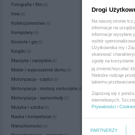
Fotografia i film
(0)
Drogi Użytkow
Inne
(0)
Na naszej stronie tc
Kolekcjonerstwo
(0)
informacje na urządze
Komputery
(0)
informacje wysyłane 
wybór spersonalizowan
Konsole i gry
(0)
Użytkownika my i Zau
Książki
(0)
skanować charakterys
Maszyny i narzędzia
zgodę na korzystanie 
(0)
ją zmienić/wycofać kl
Meble i wyposażenie domu
(0)
Niektóre rodzaje prz
Motoryzacja - części
(0)
takiemu przetwarzaniu
Motoryzacja - motory, motocykle
(0)
Zapoznaj się z poniż
Motoryzacja - samochody
(1)
internetowych. Szcze
Prywatności
i
Cookie
Muzyka i sztuka
(0)
Nauka i korepetycje
(0)
Nieruchomości
(0)
PARTNERZY