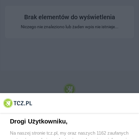
Brak elementów do wyświetlenia
Niczego nie znaleziono lub żaden wpis nie istnieje...
© 2001-2026 Tczew - TCZ.PL Sp. z o.o. Internetowy Serwis Informacyjny Miasta
Tczewa
Drogi Użytkowniku,
Na naszej stronie tcz.pl, my oraz naszych 1162 zaufanych