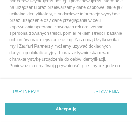
partnerów uzyskujemy dostęp i przechowujemy informacje
na urządzeniu oraz przetwarzamy dane osobowe, takie jak
unikalne identyfikatory, standardowe informacje wysyłane
przez urządzenie czy dane przeglądania w celu
zapewniania spersonalizowanych reklam, wybór
O FIRMIE
POLITYKA PRYWATNOŚCI
HOSTING
spersonalizowanych treści, pomiar reklam i treści, badanie
REKLAMA
WSPÓŁPRACA
RSS
FACEBOOK
KONTAKT
odbiorców oraz ulepszanie usług. Za zgodą Użytkownika
my i Zaufani Partnerzy możemy używać dokładnych
Nasze serwisy
danych geolokalizacyjnych oraz aktywnie skanować
charakterystykę urządzenia do celów identyfikacji.
Aktualności
Muzyka i kultura
Ponieważ cenimy Twoją prywatność, prosimy o zgodę na
Tcz24
Archiwum wydarzeń
korzystanie z tych technologii poprzez kliknięcie
Kronika Policyjna
Telewizja Internetowa
„Akceptuję”. Zgoda jest dobrowolna i zawsze możesz ją
Kalendarz imprez
Sport
zmienić/wycofać klikając przycisk ustawień prywatności
Salony urody i masażu
Żłobki i przedszkola
PARTNERZY
USTAWIENIA
Historia miasta
Zdjęcia miasta
znajdujący się w lewym dolnym rogu strony
. Niektóre
Władze miasta
Zabytki
rodzaje przetwarzania danych nie wymagają zgody
użytkownika, ale masz prawo sprzeciwić się takiemu
Akceptuję
przetwarzaniu. Preferencje będą miały zastosowania tylko
na tej witrynie.
Zainstaluj aplikację Tcz.pl w Google Play:
Android
Zapoznaj się z poniższymi informacjami, abyś mógł