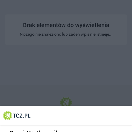
Brak elementów do wyświetlenia
Niczego nie znaleziono lub żaden wpis nie istnieje...
© 2001-2026 Tczew - TCZ.PL Sp. z o.o. Internetowy Serwis Informacyjny Miasta
Tczewa