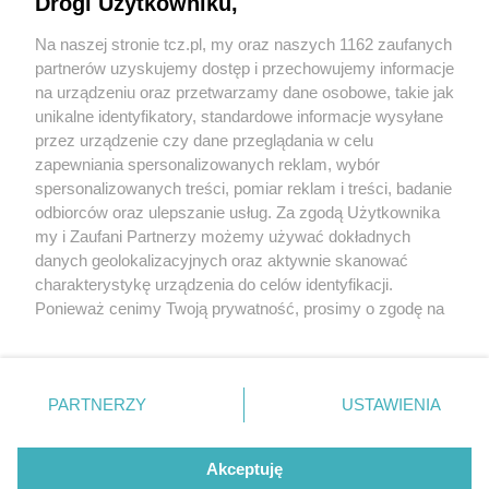
Drogi Użytkowniku,
Na naszej stronie tcz.pl, my oraz naszych 1162 zaufanych
partnerów uzyskujemy dostęp i przechowujemy informacje
na urządzeniu oraz przetwarzamy dane osobowe, takie jak
unikalne identyfikatory, standardowe informacje wysyłane
przez urządzenie czy dane przeglądania w celu
zapewniania spersonalizowanych reklam, wybór
O FIRMIE
POLITYKA PRYWATNOŚCI
HOSTING
spersonalizowanych treści, pomiar reklam i treści, badanie
REKLAMA
WSPÓŁPRACA
RSS
FACEBOOK
KONTAKT
odbiorców oraz ulepszanie usług. Za zgodą Użytkownika
my i Zaufani Partnerzy możemy używać dokładnych
Nasze serwisy
danych geolokalizacyjnych oraz aktywnie skanować
charakterystykę urządzenia do celów identyfikacji.
Aktualności
Muzyka i kultura
Ponieważ cenimy Twoją prywatność, prosimy o zgodę na
Tcz24
Archiwum wydarzeń
korzystanie z tych technologii poprzez kliknięcie
Kronika Policyjna
Telewizja Internetowa
„Akceptuję”. Zgoda jest dobrowolna i zawsze możesz ją
Kalendarz imprez
Sport
zmienić/wycofać klikając przycisk ustawień prywatności
Salony urody i masażu
Żłobki i przedszkola
PARTNERZY
USTAWIENIA
Historia miasta
Zdjęcia miasta
znajdujący się w lewym dolnym rogu strony
. Niektóre
Władze miasta
Zabytki
rodzaje przetwarzania danych nie wymagają zgody
użytkownika, ale masz prawo sprzeciwić się takiemu
Akceptuję
przetwarzaniu. Preferencje będą miały zastosowania tylko