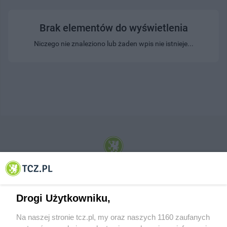
Brak elementów do wyświetlenia
Niczego nie znaleziono lub żaden wpis nie istnieje...
© 2001-2026 Tczew - TCZ.PL Sp. z o.o. Internetowy Serwis Informacyjny Miasta
Tczewa
Drogi Użytkowniku,
Na naszej stronie tcz.pl, my oraz naszych 1160 zaufanych