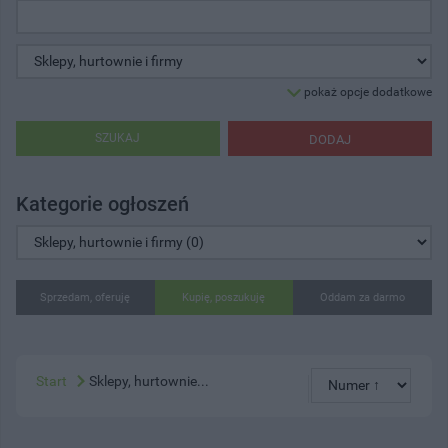
pokaż opcje dodatkowe
SZUKAJ
DODAJ
Kategorie ogłoszeń
Sprzedam, oferuję
Kupię, poszukuję
Oddam za darmo
Start
Sklepy, hurtownie...