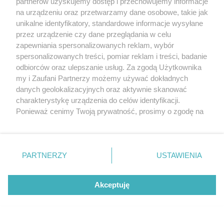
partnerów uzyskujemy dostęp i przechowujemy informacje
na urządzeniu oraz przetwarzamy dane osobowe, takie jak
unikalne identyfikatory, standardowe informacje wysyłane
przez urządzenie czy dane przeglądania w celu
zapewniania spersonalizowanych reklam, wybór
O FIRMIE
POLITYKA PRYWATNOŚCI
HOSTING
spersonalizowanych treści, pomiar reklam i treści, badanie
REKLAMA
WSPÓŁPRACA
RSS
FACEBOOK
KONTAKT
odbiorców oraz ulepszanie usług. Za zgodą Użytkownika
my i Zaufani Partnerzy możemy używać dokładnych
Nasze serwisy
danych geolokalizacyjnych oraz aktywnie skanować
charakterystykę urządzenia do celów identyfikacji.
Aktualności
Muzyka i kultura
Ponieważ cenimy Twoją prywatność, prosimy o zgodę na
Tcz24
Archiwum wydarzeń
korzystanie z tych technologii poprzez kliknięcie
Kronika Policyjna
Telewizja Internetowa
„Akceptuję”. Zgoda jest dobrowolna i zawsze możesz ją
Kalendarz imprez
Sport
zmienić/wycofać klikając przycisk ustawień prywatności
Salony urody i masażu
Żłobki i przedszkola
PARTNERZY
USTAWIENIA
Historia miasta
Zdjęcia miasta
znajdujący się w lewym dolnym rogu strony
. Niektóre
Władze miasta
Zabytki
rodzaje przetwarzania danych nie wymagają zgody
użytkownika, ale masz prawo sprzeciwić się takiemu
Akceptuję
przetwarzaniu. Preferencje będą miały zastosowania tylko
na tej witrynie.
Zainstaluj aplikację Tcz.pl w Google Play:
Android
Zapoznaj się z poniższymi informacjami, abyś mógł