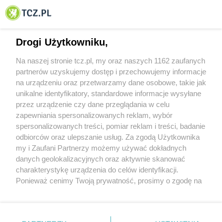
© 2001-2026 Tczew - TCZ.PL Sp. z o.o. Internetowy Serwis Informacyjny Miasta
Tczewa
Drogi Użytkowniku,
Na naszej stronie tcz.pl, my oraz naszych 1162 zaufanych
partnerów uzyskujemy dostęp i przechowujemy informacje
na urządzeniu oraz przetwarzamy dane osobowe, takie jak
unikalne identyfikatory, standardowe informacje wysyłane
przez urządzenie czy dane przeglądania w celu
zapewniania spersonalizowanych reklam, wybór
O FIRMIE
POLITYKA PRYWATNOŚCI
HOSTING
spersonalizowanych treści, pomiar reklam i treści, badanie
REKLAMA
WSPÓŁPRACA
RSS
FACEBOOK
KONTAKT
odbiorców oraz ulepszanie usług. Za zgodą Użytkownika
my i Zaufani Partnerzy możemy używać dokładnych
Nasze serwisy
danych geolokalizacyjnych oraz aktywnie skanować
charakterystykę urządzenia do celów identyfikacji.
Aktualności
Muzyka i kultura
Ponieważ cenimy Twoją prywatność, prosimy o zgodę na
Tcz24
Archiwum wydarzeń
korzystanie z tych technologii poprzez kliknięcie
Kronika Policyjna
Telewizja Internetowa
„Akceptuję”. Zgoda jest dobrowolna i zawsze możesz ją
Kalendarz imprez
Sport
zmienić/wycofać klikając przycisk ustawień prywatności
Salony urody i masażu
Żłobki i przedszkola