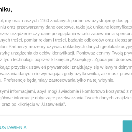
niku,
z.pl, my oraz naszych 1160 zaufanych partnerów uzyskujemy dostęp
niu oraz przetwarzamy dane osobowe, takie jak unikalne identyfikat
przez urządzenie czy dane przeglądania w celu zapewniania sperson
ych treści, pomiar reklam i treści, badanie odbiorców oraz ulepszan
fani Partnerzy możemy używać dokładnych danych geolokalizacyjn
tykę urządzenia do celów identyfikacji. Ponieważ cenimy Twoją pry
z tych technologii poprzez kliknięcie „Akceptuję”. Zgoda jest dobro
ikając przycisk ustawień prywatności znajdujący się w lewym dolny
etwarzania danych nie wymagają zgody użytkownika, ale masz prawo 
. Preferencje będą miały zastosowania tylko na tej witrynie.
szymi informacjami, abyś mógł świadomie i komfortowo korzystać z
gółowe informacje dotyczące przetwarzania Twoich danych znajdzi
s
oraz po kliknięciu w „Ustawienia”.
USTAWIENIA