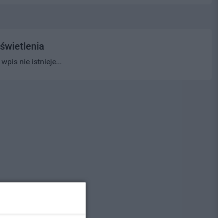
świetlenia
pis nie istnieje...