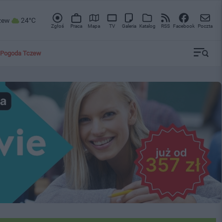
zew
24°C
Zgłoś
Praca
Mapa
TV
Galeria
Katalog
RSS
Facebook
Poczta
Pogoda Tczew