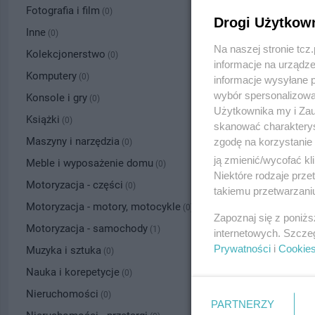
Fotografia i film
(0)
Drogi Użytkow
Inne
(0)
Na naszej stronie tc
Kolekcjonerstwo
(0)
informacje na urządze
Komputery
(0)
informacje wysyłane 
wybór spersonalizowan
Konsole i gry
(0)
Użytkownika my i Zau
Książki
(0)
skanować charakterys
Maszyny i narzędzia
zgodę na korzystanie 
(0)
ją zmienić/wycofać kl
Meble i wyposażenie domu
(0)
Niektóre rodzaje prz
Motoryzacja - części
(0)
takiemu przetwarzaniu
Motoryzacja - motory, motocykle
(0)
Zapoznaj się z poniż
Motoryzacja - samochody
(1)
internetowych. Szcze
Prywatności
i
Cookie
Muzyka i sztuka
(0)
Nauka i korepetycje
(0)
Nieruchomości
(0)
PARTNERZY