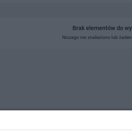
Brak elementów do wy
Niczego nie znaleziono lub żaden w