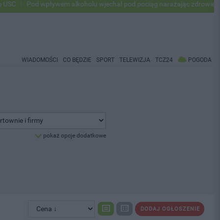
Pod wpływem alkoholu wjechał pod pociąg narażając zdrowie i życie
WIADOMOŚCI
CO BĘDZIE
SPORT
TELEWIZJA
TCZ24
POGODA
pokaż opcje dodatkowe
DODAJ OGŁOSZENIE