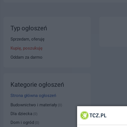
Typ ogłoszeń
Sprzedam, oferuję
Kupię, poszukuję
Oddam za darmo
Kategorie ogłoszeń
Strona główna ogłoszeń
Budownictwo i materiały
(0)
Dla dziecka
(0)
Dom i ogród
(0)