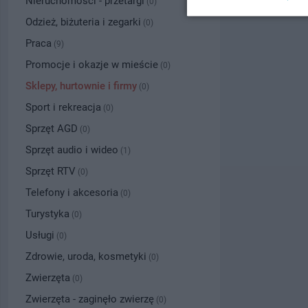
Nieruchomości - przetargi
(0)
Odzież, biżuteria i zegarki
(0)
Praca
(9)
Promocje i okazje w mieście
(0)
Sklepy, hurtownie i firmy
(0)
Sport i rekreacja
(0)
Sprzęt AGD
(0)
Sprzęt audio i wideo
(1)
Sprzęt RTV
(0)
Telefony i akcesoria
(0)
Turystyka
(0)
Usługi
(0)
Zdrowie, uroda, kosmetyki
(0)
Zwierzęta
(0)
Zwierzęta - zaginęło zwierzę
(0)