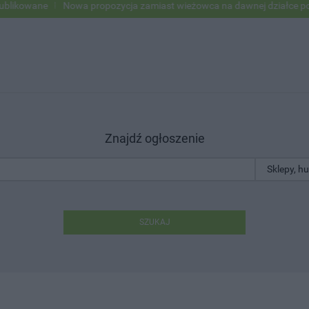
owane
Nowa propozycja zamiast wieżowca na dawnej działce po USC
Znajdź ogłoszenie
SZUKAJ