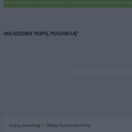
ozostaje w swoich granicach. Rozporządzenie Rady Ministrów opublik
OGŁOSZENIA "KUPIĘ, POSZUKUJĘ"
Kupię, poszukuję
Sklepy, hurtownie i firmy