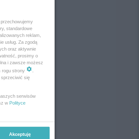
 i przechowujemy
ory, standardowe
alizowanych reklam,
ie usług. Za zgodą
ych oraz aktywnie
watność, prosimy o
wolna i zawsze możesz
m rogu strony
.
sprzeciwić się
 naszych serwisów
esz w
Polityce
Akceptuję