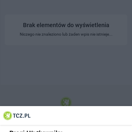
Brak elementów do wyświetlenia
Niczego nie znaleziono lub żaden wpis nie istnieje...
© 2001-2026 Tczew - TCZ.PL Sp. z o.o. Internetowy Serwis Informacyjny Miasta
Tczewa