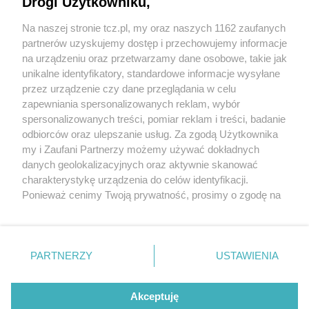
Drogi Użytkowniku,
Na naszej stronie tcz.pl, my oraz naszych 1162 zaufanych
partnerów uzyskujemy dostęp i przechowujemy informacje
na urządzeniu oraz przetwarzamy dane osobowe, takie jak
unikalne identyfikatory, standardowe informacje wysyłane
przez urządzenie czy dane przeglądania w celu
zapewniania spersonalizowanych reklam, wybór
O FIRMIE
POLITYKA PRYWATNOŚCI
HOSTING
spersonalizowanych treści, pomiar reklam i treści, badanie
REKLAMA
WSPÓŁPRACA
RSS
FACEBOOK
KONTAKT
odbiorców oraz ulepszanie usług. Za zgodą Użytkownika
my i Zaufani Partnerzy możemy używać dokładnych
Nasze serwisy
danych geolokalizacyjnych oraz aktywnie skanować
charakterystykę urządzenia do celów identyfikacji.
Aktualności
Muzyka i kultura
Ponieważ cenimy Twoją prywatność, prosimy o zgodę na
Tcz24
Archiwum wydarzeń
korzystanie z tych technologii poprzez kliknięcie
Kronika Policyjna
Telewizja Internetowa
„Akceptuję”. Zgoda jest dobrowolna i zawsze możesz ją
Kalendarz imprez
Sport
zmienić/wycofać klikając przycisk ustawień prywatności
Salony urody i masażu
Żłobki i przedszkola
PARTNERZY
USTAWIENIA
Historia miasta
Zdjęcia miasta
znajdujący się w lewym dolnym rogu strony
. Niektóre
Władze miasta
Zabytki
rodzaje przetwarzania danych nie wymagają zgody
użytkownika, ale masz prawo sprzeciwić się takiemu
Akceptuję
przetwarzaniu. Preferencje będą miały zastosowania tylko