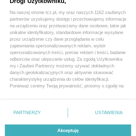
Drogi Użytkowniku,
Na naszej stronie tcz.pl, my oraz naszych 1162 zaufanych
partnerów uzyskujemy dostęp i przechowujemy informacje
na urządzeniu oraz przetwarzamy dane osobowe, takie jak
unikalne identyfikatory, standardowe informacje wysyłane
przez urządzenie czy dane przeglądania w celu
zapewniania spersonalizowanych reklam, wybór
O FIRMIE
POLITYKA PRYWATNOŚCI
HOSTING
spersonalizowanych treści, pomiar reklam i treści, badanie
REKLAMA
WSPÓŁPRACA
RSS
FACEBOOK
KONTAKT
odbiorców oraz ulepszanie usług. Za zgodą Użytkownika
my i Zaufani Partnerzy możemy używać dokładnych
Nasze serwisy
danych geolokalizacyjnych oraz aktywnie skanować
charakterystykę urządzenia do celów identyfikacji.
Aktualności
Muzyka i kultura
Ponieważ cenimy Twoją prywatność, prosimy o zgodę na
Tcz24
Archiwum wydarzeń
korzystanie z tych technologii poprzez kliknięcie
Kronika Policyjna
Telewizja Internetowa
„Akceptuję”. Zgoda jest dobrowolna i zawsze możesz ją
Kalendarz imprez
Sport
zmienić/wycofać klikając przycisk ustawień prywatności
Salony urody i masażu
Żłobki i przedszkola
PARTNERZY
USTAWIENIA
Historia miasta
Zdjęcia miasta
znajdujący się w lewym dolnym rogu strony
. Niektóre
Władze miasta
Zabytki
rodzaje przetwarzania danych nie wymagają zgody
użytkownika, ale masz prawo sprzeciwić się takiemu
Akceptuję
przetwarzaniu. Preferencje będą miały zastosowania tylko