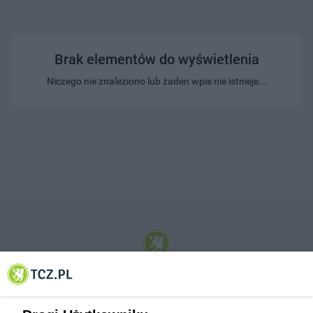
Brak elementów do wyświetlenia
Niczego nie znaleziono lub żaden wpis nie istnieje...
© 2001-2026 Tczew - TCZ.PL Sp. z o.o. Internetowy Serwis Informacyjny Miasta
Tczewa