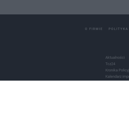
O FIRMIE
POLITYKA
Aktualności
Tcz24
Kronika Policy
Kalendarz imp
Salony urody 
Historia miast
Władze miast