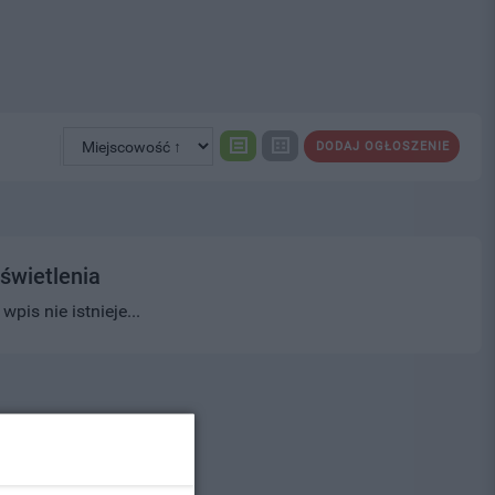
DODAJ OGŁOSZENIE
świetlenia
pis nie istnieje...