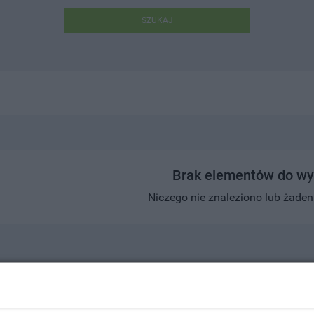
SZUKAJ
Brak elementów do wy
Niczego nie znaleziono lub żaden w