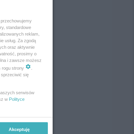
 i przechowujemy
ory, standardowe
alizowanych reklam,
ie usług. Za zgodą
ych oraz aktywnie
watność, prosimy o
wolna i zawsze możesz
m rogu strony
.
sprzeciwić się
 naszych serwisów
esz w
Polityce
Akceptuję