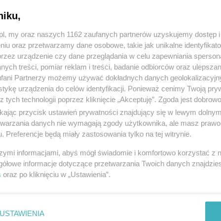
niku,
z.pl, my oraz naszych 1162 zaufanych partnerów uzyskujemy dostęp
niu oraz przetwarzamy dane osobowe, takie jak unikalne identyfikat
przez urządzenie czy dane przeglądania w celu zapewniania sperson
ych treści, pomiar reklam i treści, badanie odbiorców oraz ulepszan
fani Partnerzy możemy używać dokładnych danych geolokalizacyjn
tykę urządzenia do celów identyfikacji. Ponieważ cenimy Twoją pry
z tych technologii poprzez kliknięcie „Akceptuję”. Zgoda jest dobro
ikając przycisk ustawień prywatności znajdujący się w lewym dolny
etwarzania danych nie wymagają zgody użytkownika, ale masz prawo 
. Preferencje będą miały zastosowania tylko na tej witrynie.
szymi informacjami, abyś mógł świadomie i komfortowo korzystać z
gółowe informacje dotyczące przetwarzania Twoich danych znajdzi
s
oraz po kliknięciu w „Ustawienia”.
USTAWIENIA