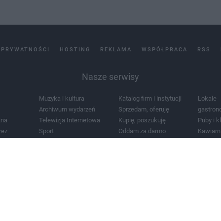
 PRYWATNOŚCI
HOSTING
REKLAMA
WSPÓŁPRACA
RSS
Nasze serwisy
Muzyka i kultura
Katalog firm i instytucji
Lokale
Archiwum wydarzeń
Sprzedam, oferuję
gastron
jna
Telewizja Internetowa
Kupię, poszukuję
Puby i k
rez
Sport
Oddam za darmo
Kawiarn
i masażu
Żłobki i przedszkola
Lekarze i szpitale
Noclegi
a
Zdjęcia miasta
Schody
Apteki
a
Zabytki
Kościoły
Mapa m
Pogoda
Zainstaluj aplikację Tcz.pl w Google Play:
Android