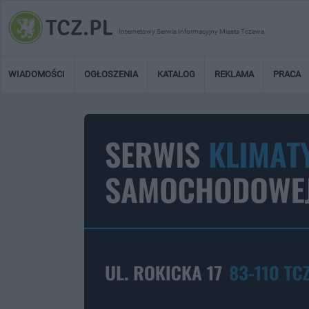
Internetowy Serwis Informacyjny Miasta Tczewa
WIADOMOŚCI
OGŁOSZENIA
KATALOG
REKLAMA
PRACA