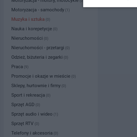
Motoryzacja - motory, motocykle
(0)
Motoryzacja - samochody
(1)
Muzyka i sztuka
(0)
Nauka i korepetycje
(0)
Nieruchomości
(0)
Nieruchomości - przetargi
(0)
Odzież, biżuteria i zegarki
(0)
Praca
(9)
Promocje i okazje w mieście
(0)
Sklepy, hurtownie i firmy
(0)
Sport i rekreacja
(0)
Sprzęt AGD
(0)
Sprzęt audio i wideo
(1)
Sprzęt RTV
(0)
Telefony i akcesoria
(0)