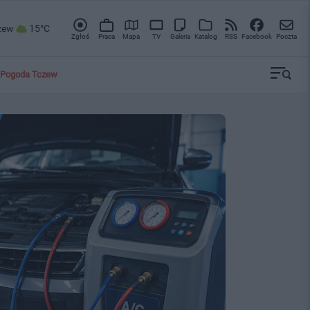
zew
15°C
Zgłoś
Praca
Mapa
TV
Galeria
Katalog
RSS
Facebook
Poczta
Pogoda Tczew