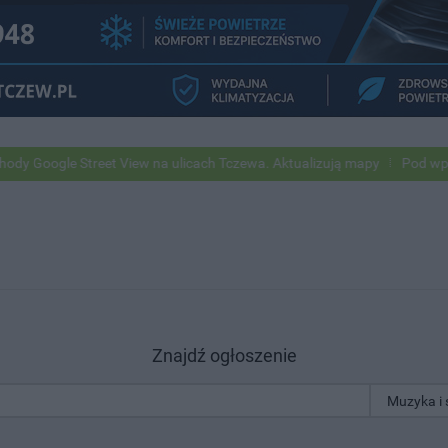
gle Street View na ulicach Tczewa. Aktualizują mapy
Pod wpływem a
Znajdź ogłoszenie