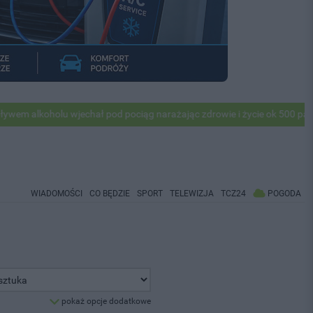
lkoholu wjechał pod pociąg narażając zdrowie i życie ok 500 pasażerów
WIADOMOŚCI
CO BĘDZIE
SPORT
TELEWIZJA
TCZ24
POGODA
pokaż opcje dodatkowe