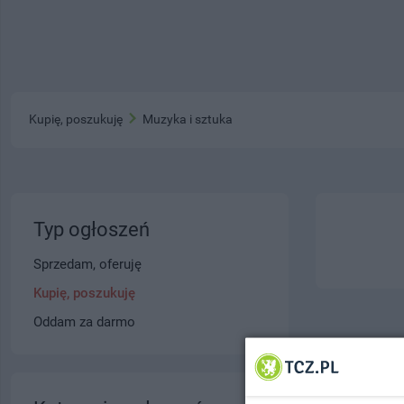
Kupię, poszukuję
Muzyka i sztuka
Typ ogłoszeń
Sprzedam, oferuję
Kupię, poszukuję
Oddam za darmo