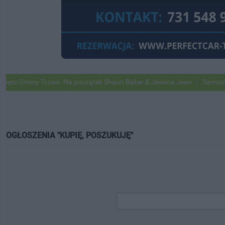
Gminy Tczew. Na początek Shaun Baker & Jessica Jean
Samochody Goo
OGŁOSZENIA "KUPIĘ, POSZUKUJĘ"