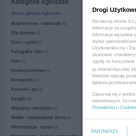
Kategorie ogłoszeń
Drogi Użytkow
Strona główna ogłoszeń
Na naszej stronie tc
Budownictwo i materiały
(0)
informacje na urządze
Dla dziecka
(0)
informacje wysyłane 
wybór spersonalizowan
Dom i ogród
(0)
Użytkownika my i Zau
Fotografia i film
(0)
skanować charakterys
Inne
zgodę na korzystanie 
(0)
ją zmienić/wycofać kl
Kolekcjonerstwo
(0)
Niektóre rodzaje prz
Komputery
(0)
takiemu przetwarzaniu
Konsole i gry
(0)
Zapoznaj się z poniż
Książki
(0)
internetowych. Szcze
Prywatności
i
Cookie
Maszyny i narzędzia
(0)
Meble i wyposażenie domu
(0)
Motoryzacja - części
(0)
PARTNERZY